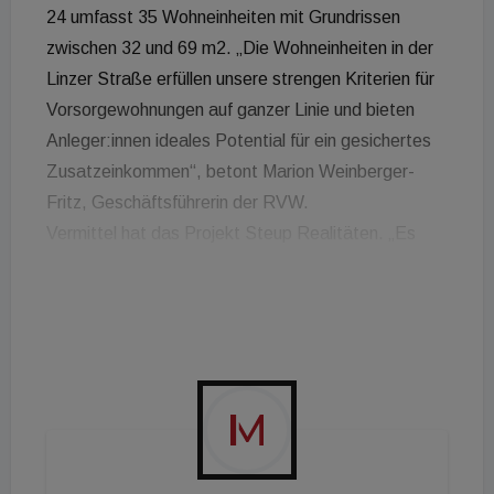
24 umfasst 35 Wohneinheiten mit Grundrissen
zwischen 32 und 69 m2. „Die Wohneinheiten in der
Linzer Straße erfüllen unsere strengen Kriterien für
Vorsorgewohnungen auf ganzer Linie und bieten
Anleger:innen ideales Potential für ein gesichertes
Zusatzeinkommen“, betont Marion Weinberger-
Fritz, Geschäftsführerin der RVW.
Vermittel hat das Projekt Steup Realitäten. „Es
macht Freude, hochwertige Objekte mit großem
Zukunftspotenzial wie das in der Linzer Straße
Ecke Zehetnergasse vermitteln zu dürfen. Wir
danken Renovum und der RVW für ihr Vertrauen
und die beiderseits sehr guten und konstruktiven
Verhandlungen“, so Thomas Morawek, Prokurist
und Spezialist für Vorsorgeprojekte von Steup
Realitäten.