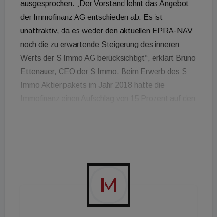
ausgesprochen. „Der Vorstand lehnt das Angebot
der Immofinanz AG entschieden ab. Es ist
unattraktiv, da es weder den aktuellen EPRA-NAV
noch die zu erwartende Steigerung des inneren
Werts der S Immo AG berücksichtigt“, erklärt Bruno
Ettenauer, CEO der S Immo. Beim Erwerb des S
Immo Aktienpakets im Jahr 2018 hatte die
Immofinanz einen Aufschlag von 15 Prozent auf den
damaligen ERPA-NAV gezahlt. „Den Aktionären
der S Immo steht jetzt - drei Jahre später -
ebenfalls ein Preis zu, der dem Wert der Aktie
entspricht. Davon ist der angebotene Preis weit
entfernt“, setzt Ettenauer seine Argumentation
fort. Für den Fall, dass das Übernahmeangebot
scheitert, hat der Vorstand der S Immo bereits
Pläne für das Unternehmen. „Die S Immo ist alleine