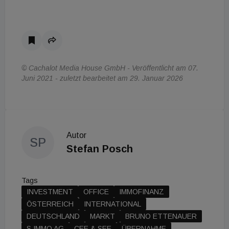
© Cachalot Media House GmbH - Veröffentlicht am 07.
Juni 2021 - zuletzt bearbeitet am 29. Januar 2026
Autor
SP
Stefan Posch
Tags
INVESTMENT
OFFICE
IMMOFINANZ
ÖSTERREICH
INTERNATIONAL
DEUTSCHLAND
MARKT
BRUNO ETTENAUER
S IMMO AG
CEE & SEE
ÜBERNAHME