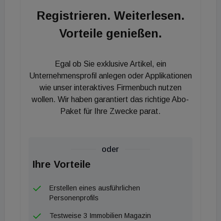
ertragsstark und zukunftsfähig. Wir streben die
Registrieren. Weiterlesen.
Entflechtung der Gesellschaften an und planen
Vorteile genießen.
unsere Beteiligungen an der Immofinanz und der CA
Immo zu veräußern. Die Erlöse sollen wieder in
unser Kerngeschäft investiert werden. Die S Immo
Egal ob Sie exklusive Artikel, ein
folgt damit einer Strategie, die auf Wertwachstum
Unternehmensprofil anlegen oder Applikationen
durch Entwicklung in Deutschland und auf attraktive
wie unser interaktives Firmenbuch nutzen
wollen. Wir haben garantiert das richtige Abo-
Cashflows aus den CEE-Märkten abzielt. So
Paket für Ihre Zwecke parat.
schaffen wir im Interesse unserer Aktionäre Werte
und sind in der Lage, weiterhin ordentliche
Dividenden zu zahlen. Vor diesem Hintergrund ist
oder
das Angebot der Immofinanz nicht attraktiv und
Ihre Vorteile
einer Stand alone-Variante deutlich unterlegen“,
führt Ettenauer weiter aus.
Erstellen eines ausführlichen
Personenprofils
Testweise 3 Immobilien Magazin