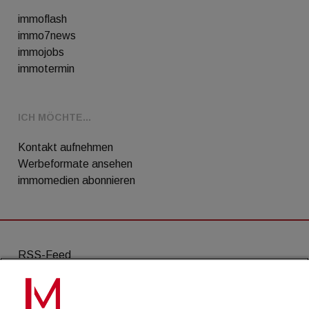
immoflash
immo7news
immojobs
immotermin
ICH MÖCHTE...
Kontakt aufnehmen
Werbeformate ansehen
immomedien abonnieren
RSS-Feed
AGB
Datenschutz