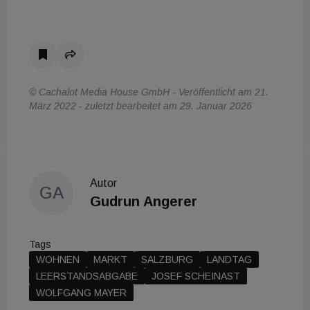
© Cachalot Media House GmbH - Veröffentlicht am 21.
März 2022 - zuletzt bearbeitet am 29. Januar 2026
Autor
GA
Gudrun Angerer
Tags
WOHNEN
MARKT
SALZBURG
LANDTAG
LEERSTANDSABGABE
JOSEF SCHEINAST
WOLFGANG MAYER