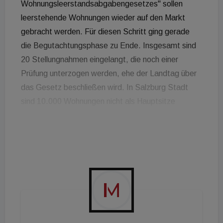
Wohnungsleerstandsabgabengesetzes" sollen
leerstehende Wohnungen wieder auf den Markt
gebracht werden. Für diesen Schritt ging gerade
die Begutachtungsphase zu Ende. Insgesamt sind
20 Stellungnahmen eingelangt, die noch einer
Prüfung unterzogen werden, ehe der Landtag über
das Gesetz beschließen wird. In Salzburg Stadt
sind 10.000 Wohnungen nicht als Hauptsitze
gemeldet. Tausende davon sollen komplett
leerstehen und nicht als Pendlerwohnungen
verwendet werden, wie der Klubobmann der ÖVP
im Landtag Wolfgang Mayer gegenüber dem ORF
berichtet. "Wir erleben leider immer öfter, dass
große Investoren schlicht und ergreifend
Wohnungen kaufen, sie in weiterer Folge aber leer
stehen lassen und alleine vom Wertgewinn der