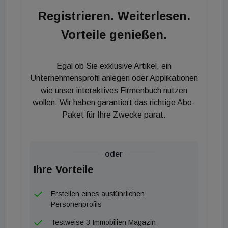
auch hier Bauland. Einfamilienhäuser verteuerten
Registrieren. Weiterlesen.
sich um rund 9,6 Prozent, Reihenhäuser um 10,4
Vorteile genießen.
Prozent.
Egal ob Sie exklusive Artikel, ein
Unternehmensprofil anlegen oder Applikationen
wie unser interaktives Firmenbuch nutzen
wollen. Wir haben garantiert das richtige Abo-
Paket für Ihre Zwecke parat.
oder
Ihre Vorteile
Erstellen eines ausführlichen
Personenprofils
Testweise 3 Immobilien Magazin