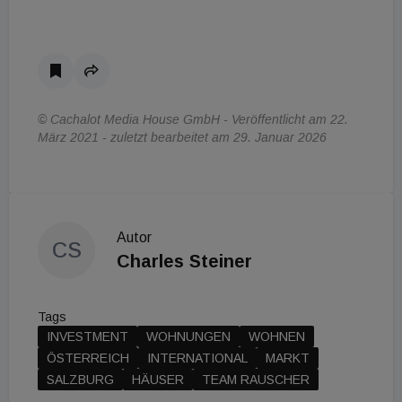
© Cachalot Media House GmbH - Veröffentlicht am 22.
März 2021 - zuletzt bearbeitet am 29. Januar 2026
Autor
CS
Charles Steiner
Tags
INVESTMENT
WOHNUNGEN
WOHNEN
ÖSTERREICH
INTERNATIONAL
MARKT
SALZBURG
HÄUSER
TEAM RAUSCHER