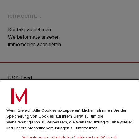
ICH MÖCHTE...
Kontakt aufnehmen
Werbeformate ansehen
immomedien abonnieren
RSS-Feed
AGB
Datenschutz
Wenn Sie auf „Alle Cookies akzeptieren“ klicken, stimmen Sie der
Kontakt
Speicherung von Cookies auf Ihrem Gerät zu, um die
Websitenavigation zu verbessern, die Websitenutzung zu analysieren
Impressum
und unsere Marketingbemühungen zu unterstützen.
Mediadaten
Webseite nur mit erforderlichen Cookies nutzen (Widerruf)