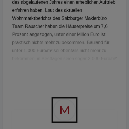
des abgelaufenen Jahres einen erheblichen Auftrieb
erfahren haben. Laut des aktuellen
Wohnmarktberichts des Salzburger Maklerbüro
Team Rauscher haben die Häuserpreise um 7,6
Prozent angezogen, unter einer Million Euro ist
praktisch nichts mehr zu bekommen. Bauland für
unter 1.000 Euro/m² sei ebenfalls nicht mehr zu
bekommen, in Bestlagen seien sogar 2.000 Euro/m²
zu bezahlen. Im Mittel sind es 6.867 Euro/m² mit
denen für Neubauwohnungen in der Stadt
gerechnet werden muss. Gebrauchte Objekte
liegen bei durchschnittlich 4.850 Euro/m². Auch in
den Salzburger Umlandgemeinden sind die
Preissteigerungen kräftig. Bei Wohnungen ging es
durchschnittlich 12,3 Prozent nach oben.
Spitzenreiter mit 19,2 Prozent Steigerungsrate ist