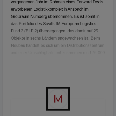
vergangenen Jahr im Rahmen eines Forward Deals
erworbenen Logistikkomplex in Ansbach im
Großraum Nürnberg übernommen. Es ist somit in
das Portfolio des Savills IM European Logistics
Fund 2 (ELF 2) übergegangen, das damit auf 25
Objekte in sechs Ländern angewachsen ist. Beim
Neubau handelt es sich um ein Distributionszentrum
und einer Umschlaghalle mit zusammen rund 76.000
m² Mietfläche. Entwickler und Verkäufer ist die ECE
Projektmanagement (ECE), die das Projekt bis zur
schlüsselfertigen Übergabe realisiert hat. Über den
Kaufpreis wurde Stillschweigen vereinbart. Der
gesamte Logistikkomplex ist vollständig und für
eine Laufzeit von 20 Jahren an die Otto Group
vermietet. Daniel Hohenthanner, Director
Investment bei Savills IM: „Trotz der