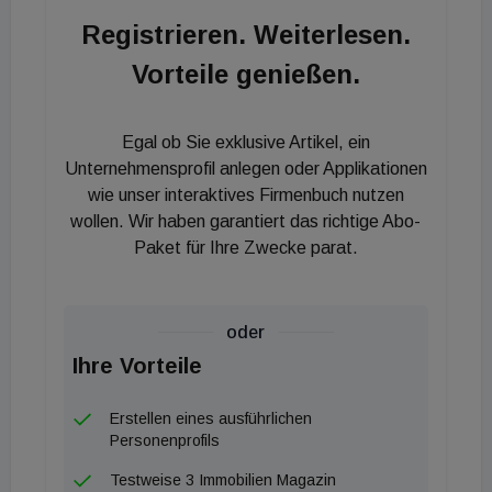
Herausforderungen aufgrund der Corona-Pandemie
Registrieren. Weiterlesen.
ist es gelungen, den Logistikkomplex termingerecht
Vorteile genießen.
fertigzustellen und den Kaufvertrag erfolgreich
abzuwickeln. Das war eine große Leistung aller
Beteiligten und wir bedanken uns ausdrücklich bei
Egal ob Sie exklusive Artikel, ein
dem Verkäufer für die erfolgreiche Durchführung
Unternehmensprofil anlegen oder Applikationen
dieser Transaktion. Wir freuen uns, dass wir im
wie unser interaktives Firmenbuch nutzen
wollen. Wir haben garantiert das richtige Abo-
stark nachgefragten deutschen Markt diesen
Paket für Ihre Zwecke parat.
hochwertigen Logistikneubau in Ansbach für unsere
Investoren sichern konnten.“
oder
Ihre Vorteile
Erstellen eines ausführlichen
Personenprofils
Testweise 3 Immobilien Magazin