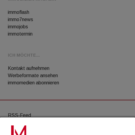
immoflash
immo7news
immojobs
immotermin
ICH MÖCHTE...
Kontakt aufnehmen
Werbeformate ansehen
immomedien abonnieren
RSS-Feed
AGB