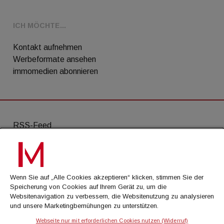
ICH MÖCHTE...
Kontakt aufnehmen
Werbeformate ansehen
immomedien abonnieren
RSS-Feed
AGB
Datenschutz
Wenn Sie auf „Alle Cookies akzeptieren“ klicken, stimmen Sie der
Kontakt
Speicherung von Cookies auf Ihrem Gerät zu, um die
Websitenavigation zu verbessern, die Websitenutzung zu analysieren
Impressum
und unsere Marketingbemühungen zu unterstützen.
Mediadaten
Webseite nur mit erforderlichen Cookies nutzen (Widerruf)