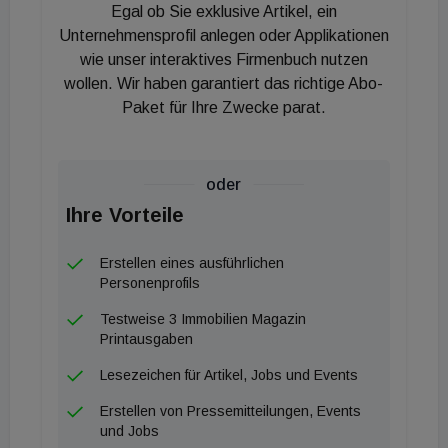
Marco Girardi-Ninol, Geschäftsführer Gesellschaft
Egal ob Sie exklusive Artikel, ein
zur Förderung des Behindertensports: „Gerade in
Unternehmensprofil anlegen oder Applikationen
Zeiten wie diesen, in denen Gesundheitsthemen
wie unser interaktives Firmenbuch nutzen
wollen. Wir haben garantiert das richtige Abo-
mehr in den Mittelpunkt der Gesellschaft rücken und
Paket für Ihre Zwecke parat.
fast zeitgleich der “Wind„ in der heimischen
Wirtschaft etwas rauer wird, freut sich der
Österreichische Behindertensportverband über
oder
treue Partner wie Schindler Österreich, damit es
Ihre Vorteile
uns trotz Pandemie gemeinsam gelingt, möglichst
viele Menschen mit Behinderung in Bewegung zu
Erstellen eines ausführlichen
versetzen. Für diese helfende Hand bedanken wir
Personenprofils
uns herzlichst.“
Testweise 3 Immobilien Magazin
Printausgaben
Lesezeichen für Artikel, Jobs und Events
Erstellen von Pressemitteilungen, Events
und Jobs