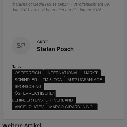
© Cachalot Media House GmbH - Veröffentlicht am 09.
Juni 2021 - zuletzt bearbeitet am 29. Januar 2026
Autor
SP
Stefan Posch
Tags
ÖSTERREICH
INTERNATIONAL
MARKT
SCHINDLER
FM & TGA
AUFZUGSANLAGE
SPONSORING
ÖSTERREICHISCHEN
BEHINDERTENSPORTVERBAND
ANGEL ZLATEV
MARCO GIRARDI-NINOL
Weitere Artikel