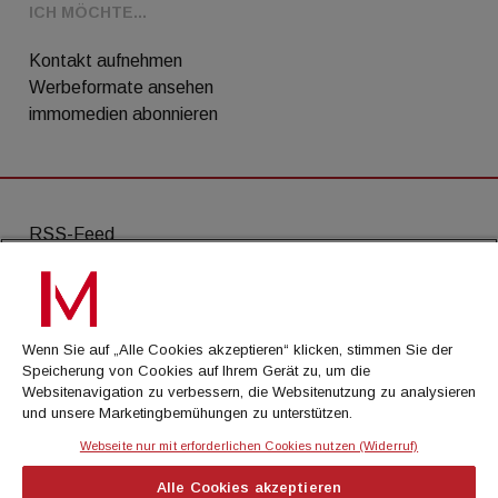
ICH MÖCHTE...
Kontakt aufnehmen
Werbeformate ansehen
immomedien abonnieren
RSS-Feed
AGB
Datenschutz
Wenn Sie auf „Alle Cookies akzeptieren“ klicken, stimmen Sie der
Kontakt
Speicherung von Cookies auf Ihrem Gerät zu, um die
Websitenavigation zu verbessern, die Websitenutzung zu analysieren
Impressum
und unsere Marketingbemühungen zu unterstützen.
Mediadaten
Webseite nur mit erforderlichen Cookies nutzen (Widerruf)
Alle Cookies akzeptieren
© Cachalot Media House GmbH - Alle Rechte