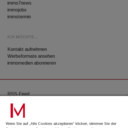
immo7news
immojobs
immotermin
ICH MÖCHTE...
Kontakt aufnehmen
Werbeformate ansehen
immomedien abonnieren
RSS-Feed
AGB
Datenschutz
Wenn Sie auf „Alle Cookies akzeptieren“ klicken, stimmen Sie der
Kontakt