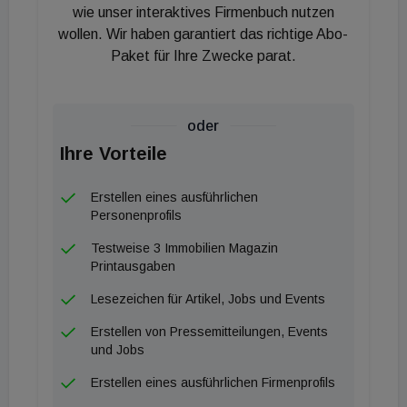
sind wir sehr stolz darauf, an diesem Standort
wie unser interaktives Firmenbuch nutzen
wollen. Wir haben garantiert das richtige Abo-
hochwertige Mietwohnungen ab knapp elf Euro pro
Paket für Ihre Zwecke parat.
m² anbieten zu können - das ist gerade im
freifinanzierten Segment heute vielerorts nicht mehr
selbstverständlich", erklärt Andreas Holler, für das
oder
Development verantwortlicher Geschäftsführer der
Ihre Vorteile
Buwog in Österreich. "Ich freue mich sehr, dass mit
der Fertigstellung von Rivus Vivere ein
Erstellen eines ausführlichen
hochwertiges und neues Wohnangebot in unserem
Personenprofils
Bezirk verfügbar ist", so Bezirksvorsteher Gerald
Testweise 3 Immobilien Magazin
Bischof.
Printausgaben
Lesezeichen für Artikel, Jobs und Events
Erstellen von Pressemitteilungen, Events
und Jobs
Erstellen eines ausführlichen Firmenprofils