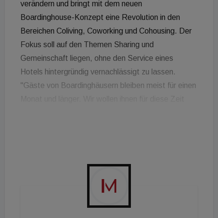
verändern und bringt mit dem neuen
Boardinghouse-Konzept eine Revolution in den
Bereichen Coliving, Coworking und Cohousing. Der
Fokus soll auf den Themen Sharing und
Gemeinschaft liegen, ohne den Service eines
Hotels hintergründig vernachlässigt zu lassen.
"Gäste von Boardinghäusern bleiben meist für einen
Monat und länger. Wir wollen ihnen für diese Zeit
eine zweite Heimat schaffen. Voraussetzung dafür
ist, dass sich unsere Bewohner wohlfühlen und sich
mit den anderen Bewohnern vernetzen. Dafür sind
in unseren Augen Orte der Begegnung essenziell,
die das Nützliche mit dem Gesellschaftlichen
verbinden", erklärt Schwaiger. Die geplanten 35
Apartments werden mit eigener Küche und Bad
versehen und verfügen über einen Wohn- sowie