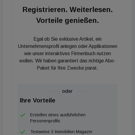
separaten Schlafbereich. Neben einer Sauna plant
Registrieren. Weiterlesen.
der Projektentwickler einen Fitness- und Yoga-
Vorteile genießen.
Raum, ein hybrides Waschsalon-Café und
Coworking Spaces sowie einen Außenbereich mit
Terrasse und Grillanlagen, um den Aus-tausch unter
Egal ob Sie exklusive Artikel, ein
den Bewohnern zu fördern und eine Community
Unternehmensprofil anlegen oder Applikationen
entstehen zu lassen. Zudem wird es einen
wie unser interaktives Firmenbuch nutzen
wollen. Wir haben garantiert das richtige Abo-
Housekeeping-Service und einen Ansprechpartner
Paket für Ihre Zwecke parat.
beziehungsweise Community-Manager geben. Eine
Besonderheit ist die vernetzende
Kommunikationstechnik des Hauses, die
oder
bargeldlose Bezahlung, Raumreservierungen und
Ihre Vorteile
das Zutrittsmanagement mit nur einer Karte
ermöglicht. Die Fertigstellung ist für das zweite
Erstellen eines ausführlichen
Quartal 2022 geplant.
Personenprofils
Testweise 3 Immobilien Magazin