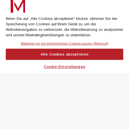
Treffen Sie eine Selektion unserer Newsletter zu buildingTIMES,
immoflash, Immobilien Magazin, immo7news, immojobs, immotermin
oder dem Morgenjournal
Wenn Sie auf „Alle Cookies akzeptieren“ klicken, stimmen Sie der
Speicherung von Cookies auf Ihrem Gerät zu, um die
Jetzt anmelden
Websitenavigation zu verbessern, die Websitenutzung zu analysieren
und unsere Marketingbemühungen zu unterstützen.
Webseite nur mit erforderlichen Cookies nutzen (Widerruf)
IMMOBILIEN MAGAZIN
Alle Cookies akzeptieren
immoflash
Cookie-Einstellungen
immo7news
immojobs
immotermin
ICH MÖCHTE...
Kontakt aufnehmen
Werbeformate ansehen