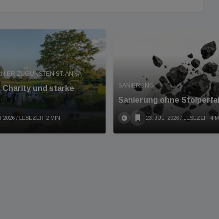
NIER ZUGUNSTEN ST. ANNA
SANIERUNG
 Charity und starke
Sanierung ohne Stolperfa
I 2026
/ LESEZEIT 2 MIN
23. JULI 2026
/ LESEZEIT 4 M