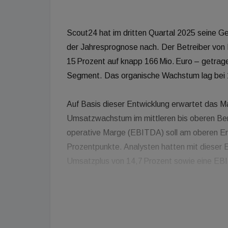
Scout24 hat im dritten Quartal 2025 seine Ge
der Jahresprognose nach. Der Betreiber vo
15 Prozent auf knapp 166 Mio. Euro – getrage
Segment. Das organische Wachstum lag bei 
Auf Basis dieser Entwicklung erwartet das 
Umsatzwachstum im mittleren bis oberen Bere
operative Marge (EBITDA) soll am oberen En
Prozentpunkte. Analysten hatten mit dieser E
Umsatzplus von 14,7 Prozent sowie eine EB
Scout24 profitiert weiterhin von stabilen A
Flowfact und Baufiteam – insbesondere im 
trotz Marktverwerfungen im Immobilienbereich