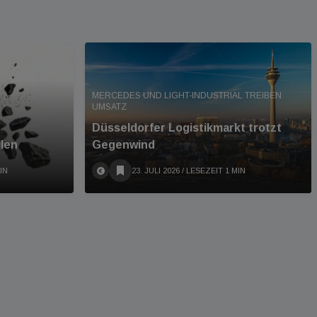
MERCEDES UND LIGHT-INDUSTRIAL TREIBEN
UMSATZ
Düsseldorfer Logistikmarkt trotzt
llen
Gegenwind
IN
23. JULI 2026
/ LESEZEIT 1 MIN