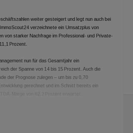
schäftszahlen weiter gesteigert und legt nun auch bei
n ImmoScout24 verzeichnete ein Umsatzplus von
n von starker Nachfrage im Professional- und Private-
11,1 Prozent.
Management nun für das Gesamtjahr ein
ich der Spanne von 14 bis 15 Prozent. Auch die
de der Prognose zulegen – um bis zu 0,70
ntwicklung gerechnet und im Schnitt bereits ein
ITDA-Marge von 62,2 Prozent erwartet.
bo-Modellen rund um ImmoScout24, Vermietet.de,
Business-Kundensegment. Das Unternehmen sieht sich
 gut aufgestellt. Seit Kurzem ist Scout24 auch im