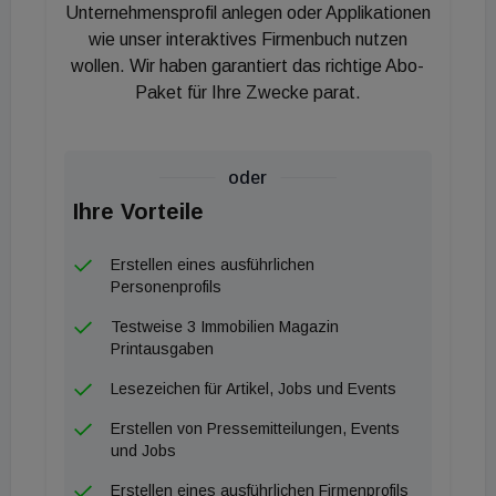
wird die Waterfront durch konsumfreie Zonen,
Unternehmensprofil anlegen oder Applikationen
Liegeflächen, moderne Stadtmöblierung und direkte
wie unser interaktives Firmenbuch nutzen
wollen. Wir haben garantiert das richtige Abo-
Sitzstufen zum Wasser.
Paket für Ihre Zwecke parat.
„Die Seeterrassen werden zum Treffpunkt für
Bewohner, Mitarbeiter und Gäste. Im
oder
Zusammenspiel mit dem Blick über das Wasser
Ihre Vorteile
entsteht hier ein Ambiente, das so in Wien
einzigartig ist“, erklärt Sabine Müller, Vorständin der
Erstellen eines ausführlichen
Wien 3420. SES-CEO Christoph Andexlinger
Personenprofils
betont zudem die Bedeutung der
Testweise 3 Immobilien Magazin
Erdgeschosszone: „Die Promenade mit ihren
Printausgaben
Gastgärten direkt am See und ihrer einzigartigen
Lesezeichen für Artikel, Jobs und Events
Atmosphäre wird zu einem weiteren beliebten
Erstellen von Pressemitteilungen, Events
Treffpunkt in der Seestadt werden.“
und Jobs
Erstellen eines ausführlichen Firmenprofils