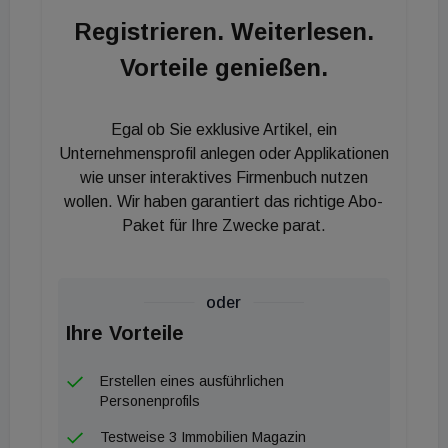
Mittel- und Osteuropa sowie in die Türkei
Registrieren. Weiterlesen.
vorantreiben können, heißt es in der Mitteilung. Das
Vorteile genießen.
Transaktionsteam von PHH Rechtsanwälte
bestand aus den Transaktionsanwälten Rainer
Kaspar, Partner, und Philip Rosenauer, Senior
Egal ob Sie exklusive Artikel, ein
Associate, und wurde von Julia Fritz, Partner, und
Unternehmensprofil anlegen oder Applikationen
Michael Kutis, Senior Associate, zu spezifischen
wie unser interaktives Firmenbuch nutzen
wollen. Wir haben garantiert das richtige Abo-
immobilienrechtlichen Fragen unterstützt. Vor
Paket für Ihre Zwecke parat.
knapp zwei Jahren hat Bondi Consult eine der
letzten, großen zusammenhängenden
Gewerbeflächen Wiens an der Siemensstraße 87-
oder
89 bzw. 88 erworben (immoflash berichtete damals
Ihre Vorteile
exklusiv). Dort hatte Bondi Consult im Rahmen
eines Bieterverfahrens gegen andere namhaften
Erstellen eines ausführlichen
Konkurrenten den Zuschlag erhalten.
Personenprofils
Testweise 3 Immobilien Magazin