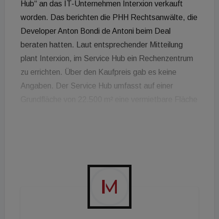
Hub“ an das IT-Unternehmen Interxion verkauft
worden. Das berichten die PHH Rechtsanwälte, die
Developer Anton Bondi de Antoni beim Deal
beraten hatten. Laut entsprechender Mitteilung
plant Interxion, im Service Hub ein Rechenzentrum
zu errichten. Über den Kaufpreis gab es keine
Angaben. Der Service Hub umfasst auf einer
Grundfläche von 22.500 m² eine vermietbare Fläche
von rund 60.000 m², die für die Nutzung von Büros,
Datacenter, Logistik und Labors konzipiert sind.
Insgesamt umfasst das TwentyOne sechs Bauteile
mit einer Gesamtfläche von 130.000 m². Durch den
Abschluss der Transaktion habe Bondi Consult ein
weiteres repräsentatives Immobilienprojekt
umsetzen und InterXion die eigene Expansion mit
einem neuen Standort in Wien als „gateway“ nach