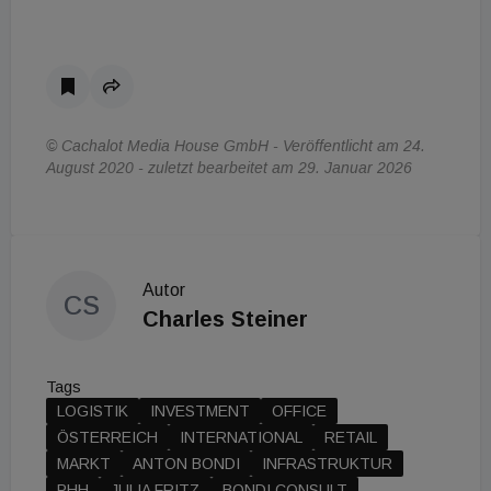
© Cachalot Media House GmbH - Veröffentlicht am 24.
August 2020 - zuletzt bearbeitet am 29. Januar 2026
Autor
CS
Charles Steiner
Tags
LOGISTIK
INVESTMENT
OFFICE
ÖSTERREICH
INTERNATIONAL
RETAIL
MARKT
ANTON BONDI
INFRASTRUKTUR
PHH
JULIA FRITZ
BONDI CONSULT