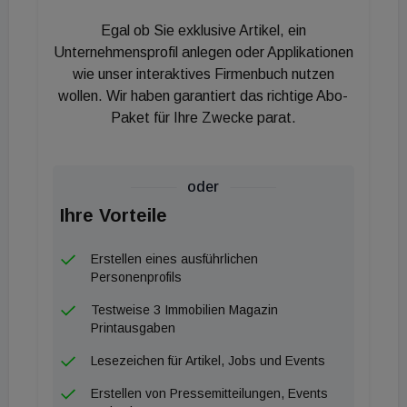
Diese sollen von den Investoren kommen. Bis heute
Egal ob Sie exklusive Artikel, ein
forderte Signa-Sanierungsvorstand Erhard
Unternehmensprofil anlegen oder Applikationen
Grossnigg laut mehreren Medienberichten 150
wie unser interaktives Firmenbuch nutzen
wollen. Wir haben garantiert das richtige Abo-
Millionen Euro. Die zuvor bereits erbetenen 350
Paket für Ihre Zwecke parat.
Millionen Euro wollte bisher kein Investor
zuschießen. Wie viel wirklich benötigt wird, ist
unklar. "Dass eine Immobilienfirma, die an Illiquidität
oder
leidet, Geld braucht ist selbstverständlich", sagte
Ihre Vorteile
Grossnigg im Ö1-"Abendjournal" des ORF am
Montag. Bereits vor dem Jahreswechsel hatte
Erstellen eines ausführlichen
Grossnigg eine 350-Millionen-Euro schwere
Personenprofils
Geldspritze gefordert, die Frist dafür lief am
Testweise 3 Immobilien Magazin
gestrigen Montag erfolglos aus. Lediglich Signa-
Printausgaben
Gesellschafter Hans Peter Haselsteiner hatte zuvor
Lesezeichen für Artikel, Jobs und Events
öffentlich signalisiert, möglicherweise eine
Erstellen von Pressemitteilungen, Events
Geldspritze zu unterstützen. Zu Zahlungen kam es