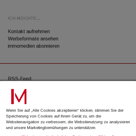
ICH MÖCHTE...
Kontakt aufnehmen
Werbeformate ansehen
immomedien abonnieren
RSS-Feed
AGB
Datenschutz
Wenn Sie auf „Alle Cookies akzeptieren“ klicken, stimmen Sie der
Kontakt
Speicherung von Cookies auf Ihrem Gerät zu, um die
Websitenavigation zu verbessern, die Websitenutzung zu analysieren
Impressum
und unsere Marketingbemühungen zu unterstützen.
Mediadaten