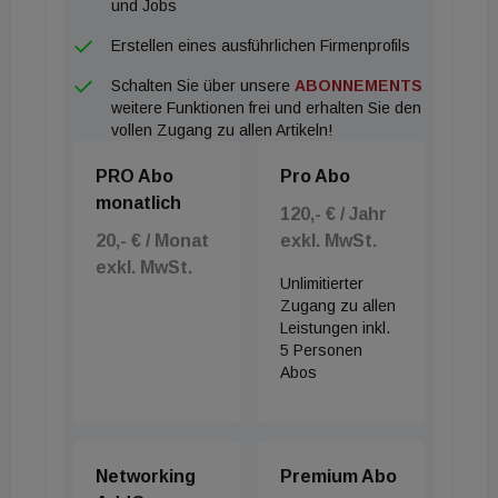
und Jobs
laut Grossnigg aber bis Montag nicht. Der
Erstellen eines ausführlichen Firmenprofils
Sanierungsvorstand hat es nun erneut versucht.
Schalten Sie über unsere
ABONNEMENTS
Laut mehreren Medienberichten hat sich Grossnigg
weitere Funktionen frei und erhalten Sie den
erneut an die Investoren gewandt, forderte aber nur
vollen Zugang zu allen Artikeln!
noch 150 Millionen Euro - allerdings bereits bis
PRO Abo
Pro Abo
heute. Der Kapitalbedarf habe sich laut
monatlich
Medienberichten durch Immobilienverkäufe
120,- € / Jahr
20,- € / Monat
exkl. MwSt.
verringert.
exkl. MwSt.
Unlimitierter
Zugang zu allen
Leistungen inkl.
5 Personen
Abos
Networking
Premium Abo