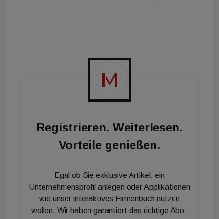
Germany anlässlich der Grundsteinlegung: „Wir
errichten hier ein architektonisches Highlight mit
einem urbanen Nutzungsmix, das die Geschichte
des Areals bewahrt und gleichzeitig Kontraste von
Alt und Neu miteinander verbindet.“
Registrieren. Weiterlesen.
Vorteile genießen.
Egal ob Sie exklusive Artikel, ein
Unternehmensprofil anlegen oder Applikationen
wie unser interaktives Firmenbuch nutzen
wollen. Wir haben garantiert das richtige Abo-