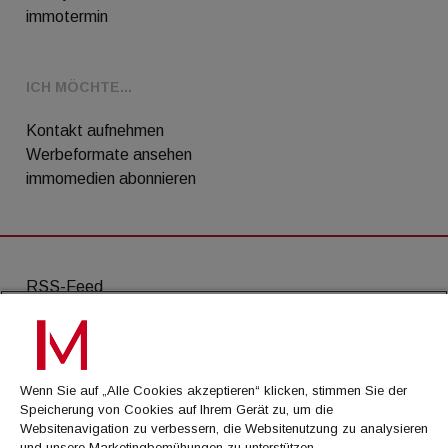
immotermin
ICH MÖCHTE...
Kontakt aufnehmen
Werbeformate ansehen
immomedien abonnieren
RSS-Feed
AGB
Datenschutz
Wenn Sie auf „Alle Cookies akzeptieren“ klicken, stimmen Sie der
Kontakt
Speicherung von Cookies auf Ihrem Gerät zu, um die
Websitenavigation zu verbessern, die Websitenutzung zu analysieren
Impressum
und unsere Marketingbemühungen zu unterstützen.