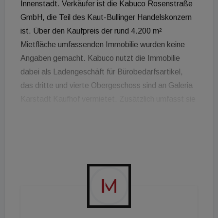
Innenstadt. Verkäufer ist die Kabuco Rosenstraße
GmbH, die Teil des Kaut-Bullinger Handelskonzern
ist. Über den Kaufpreis der rund 4.200 m²
Mietfläche umfassenden Immobilie wurden keine
Angaben gemacht. Kabuco nutzt die Immobilie
dabei als Ladengeschäft für Bürobedarfsartikel,
das dritte und vierte Obergeschoss sind an Galeria
Karstadt Kaufhof vermietet. Zusätzlich umfasst sie
noch rund 450 m² Bürofläche. Die Signa plant, die
Immobilie langfristig im Bestand zu halten. „Die
Rosenstraße 8 ergänzt das Portfolio der Prime
Selection ideal“, sagt Tobias Sauerbier, Vorstand
der Signa Prime Selection AG. „Die hervorragende
Lage im Herzen Münchens unweit des
Marienplatzes verspricht höchste Wertstabilität.“