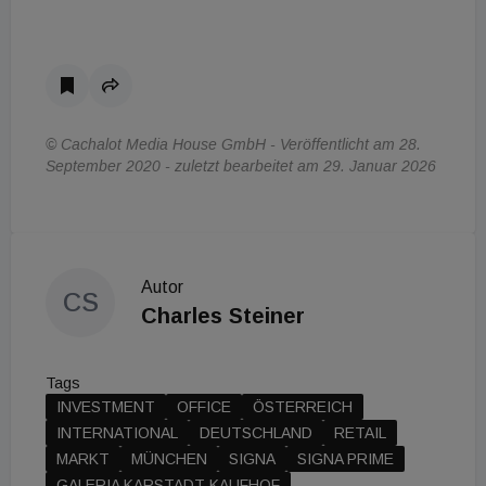
© Cachalot Media House GmbH - Veröffentlicht am 28.
September 2020 - zuletzt bearbeitet am 29. Januar 2026
Autor
CS
Charles Steiner
Tags
INVESTMENT
OFFICE
ÖSTERREICH
INTERNATIONAL
DEUTSCHLAND
RETAIL
MARKT
MÜNCHEN
SIGNA
SIGNA PRIME
GALERIA KARSTADT KAUFHOF