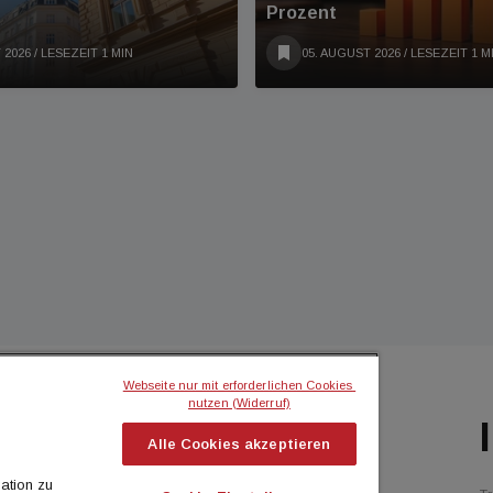
Prozent
 2026
/ LESEZEIT 1 MIN
05. AUGUST 2026
/ LESEZEIT 1 M
Webseite nur mit erforderlichen Cookies 
nutzen (Widerruf)
BILIEN MAGAZIN
ICH MÖCHTE...
Alle Cookies akzeptieren
flash
Kontakt aufnehmen
ation zu