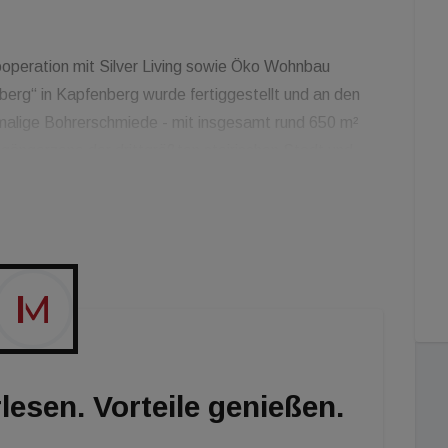
ooperation mit Silver Living sowie Öko Wohnbau
erg“ in Kapfenberg wurde fertiggestellt und an den
alige Bohrerschmiede - mit insgesamt rund 650 m²
ßgängerzone der drittgrößten steirischen Stadt und
ugang zu Nahversorgern im Stadtkern. Gelegen
berg, weist das Haus 14 Wohnungen mit Größen von
milien, sowie einen Innenhof auf. Der Kapfenberger
n gelangt man innerhalb von fünf Minuten.
lesen. Vorteile genießen.