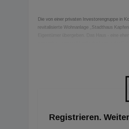
Die von einer privaten Investorengruppe in K
revitalisierte Wohnanlage „Stadthaus Kapfenb
Eigentümer übergeben. Das Haus - eine ehem
ertragsbewerteter Nutzfläche liegt in der Fu
bietet damit direkten und unkomplizierten Z
zwischen der Mürz und der Burg Oberkapfen
ca. 41 bis 65 m² für Singles, Pärchen und Fa
Bahnhof ist etwa 750 m entfernt. Zur Autobah
Registrieren. Weiter