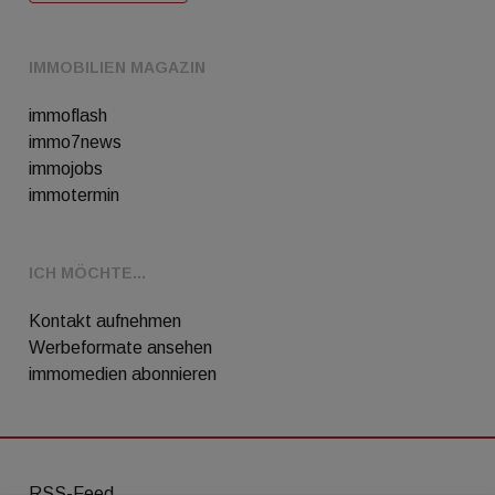
IMMOBILIEN MAGAZIN
immoflash
immo7news
immojobs
immotermin
ICH MÖCHTE...
Kontakt aufnehmen
Werbeformate ansehen
immomedien abonnieren
RSS-Feed