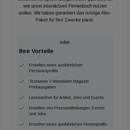
Kund:innen und Stakeholdern aus Gesellschaft,
wie unser interaktives Firmenbuch nutzen
wollen. Wir haben garantiert das richtige Abo-
Wirtschaft, Forschung und Wissenschaft, Politik
Paket für Ihre Zwecke parat.
und Kultur stehen. Simacek: "Wir sind seit 80
Jahren auf nachhaltiges Wachstum ausgerichtet -
und diesen Weg gehen wir mit der neuen
oder
Ausrichtung konsequent weiter. Unser Verständnis
Ihre Vorteile
war immer: Ökonomische, soziale und ökologische
Nachhaltigkeit gelingen nur gemeinsam durch
Erstellen eines ausführlichen
Zusammenwirken von Führung, Mitarbeiter:innen,
Personenprofils
Kund:innen und Gesellschaft. Ich freue mich sehr
Testweise 3 Immobilien Magazin
darauf, mit diesem starken Team unseren
Printausgaben
SIMACEK Beitrag zu leisten: Lebensqualität für
Lesezeichen für Artikel, Jobs und Events
Menschen schaffen - und dieses mit Freude tun!"
Erstellen von Pressemitteilungen, Events
und Jobs
Erstellen eines ausführlichen Firmenprofils