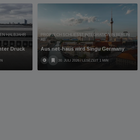
TEN HALBJAHR
PROPTECH SCHLIESST INTEGRATION IN BERLIN A
B
nter Druck
Aus net-haus wird Singu Germany
IN
30. JULI 2026
/ LESEZEIT 1 MIN