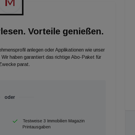
not least: Neben der Darstellung der Aufgaben in einer
n Zugriff auf die meistgenutzten Funktionen angelegt
ner Historie angezeigt werden.
lesen. Vorteile genießen.
nehmensprofil anlegen oder Applikationen wie unser
 Wir haben garantiert das richtige Abo-Paket für
 Zwecke parat.
oder
Testweise 3 Immobilien Magazin
Printausgaben