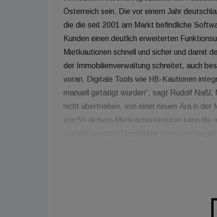
Österreich sein. Die vor einem Jahr deutsch
die die seit 2001 am Markt befindliche Softw
Kunden einen deutlich erweiterten Funktions
Mietkautionen schnell und sicher und damit deut
der Immobilienverwaltung schreitet, auch be
voran. Digitale Tools wie HB-Kautionen integr
manuell getätigt wurden“, sagt Rudolf Naßl,
nicht übertrieben, von einer neuen Ära in der
von 50 aktiven Mietkautionskonten kann die
genutzt werden. Gegenüber ihrem Vorgänger 
und erweiterte Funktionalitäten, die ein wese
sparen. Neben einer Vielzahl an Auswertungs
Wirtschaftseinheiten und offene Buchungen 
oder Importe und Datenbank-Updates angele
selbständig Objekt- bzw. Kautionskontowechs
sechs Mieter hinterlegt werden. Zudem stell