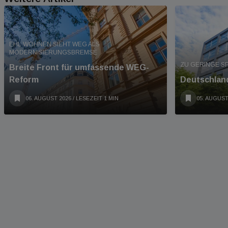
EHL WOHNEN SIEHT WEG ALS
MODERNISIERUNGSBREMSE
ZU GERINGE S
Breite Front für umfassende WEG-
Reform
Deutschland
06. AUGUST 2026
/ LESEZEIT 1 MIN
05. AUGUST