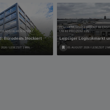
FLÄCHENUMSATZ BRICHT IM ERS
PREADS HEMEN MARKT
UM 61 PROZENT EIN
: Bürodeals blockiert
Leipziger Logistikmarkt u
 2026
/ LESEZEIT 1 MIN
05. AUGUST 2026
/ LESEZEIT 2 M