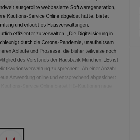
landweit ausgerollte webbasierte Softwaregeneration,
are Kautions-Service Online abgelöst hatte, bietet
umfang und erlaubt es Hausverwaltungen,
lich effizienter zu verwalten. „Die Digitalisierung in
schleunigt durch die Corona-Pandemie, unaufhaltsam
ieren Abläufe und Prozesse, die bisher teilweise noch
 Mitglied des Vorstands der Hausbank München. „Es ist
 Mietkautionsverwaltung zu sprechen“. Ab einer Anzahl
 neue Anwendung online und entsprechend abgesichert
Kautions-Service Online bietet HB-Kautionen neue
ntlich effizienteres Arbeiten ermöglichen und somit Zeit
möglichkeiten können Bevollmächtigte,
angezeigt, Eigentümer hinterlegt, Umsätze gesucht
gt werden. Darüber hinaus kann der Kunde
el durchführen. Pro Mietkautionskonto können bis zu
t HB-Kautionen neue Kontoarten für Privatpersonen