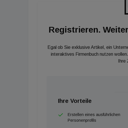
und juristische Personen zur Verfügung. Last 
To-do-Liste können Favoriten für den direkte
und die erfassten und geänderten Daten in ei
Registrieren. Weiter
Egal ob Sie exklusive Artikel, ein Unter
interaktives Firmenbuch nutzen wollen.
Ihre
Ihre Vorteile
Erstellen eines ausführlichen
Personenprofils