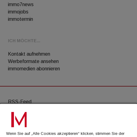
immo7news
immojobs
immotermin
ICH MÖCHTE...
Kontakt aufnehmen
Werbeformate ansehen
immomedien abonnieren
RSS-Feed
AGB
Datenschutz
Wenn Sie auf „Alle Cookies akzeptieren“ klicken, stimmen Sie der
Kontakt