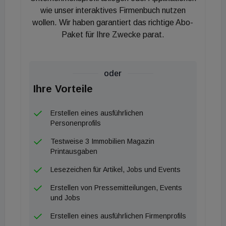
den nächsten 20 Jahren um rund 44 Prozent auf
wie unser interaktives Firmenbuch nutzen
wollen. Wir haben garantiert das richtige Abo-
etwa 6,8 Millionen Menschen ansteigen.
Paket für Ihre Zwecke parat.
Deutschlandweit fehlen laut einer Studie des
Pestel-Instituts schon jetzt mehr als zwei Millionen
barrierearme und altersgerechte Wohnungen. Aus
oder
der Politik müssen daher dringend Impulse
Ihre Vorteile
kommen, die den Wohnungsbau ankurbeln und der
steigende Bedarf an altersgerechtem Wohnraum
Erstellen eines ausführlichen
mitdenken.
Personenprofils
Im Alter keine geeignete Wohneinrichtung zu finden,
Testweise 3 Immobilien Magazin
weil es schlicht zu wenige gibt, befürchtet rund ein
Printausgaben
Viertel der Deutschen. Bei 14 Prozent beziehen
Lesezeichen für Artikel, Jobs und Events
sich die Sorgen auf altersgerechte Wohnungen, bei
Erstellen von Pressemitteilungen, Events
12 Prozent auf gute Pflegeeinrichtungen. Die
und Jobs
aktuelle ImmoScout24-Analyse weist aus, dass
Erstellen eines ausführlichen Firmenprofils
besonders in ostdeutschen Bundesländern der