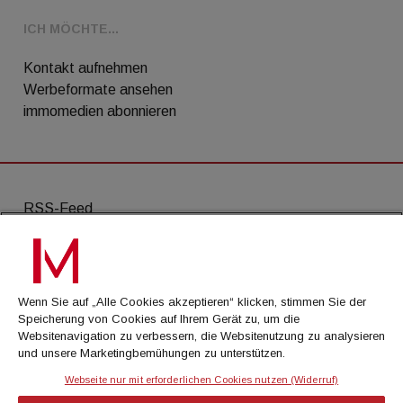
ICH MÖCHTE...
Kontakt aufnehmen
Werbeformate ansehen
immomedien abonnieren
RSS-Feed
AGB
Datenschutz
Wenn Sie auf „Alle Cookies akzeptieren“ klicken, stimmen Sie der
Kontakt
Speicherung von Cookies auf Ihrem Gerät zu, um die
Websitenavigation zu verbessern, die Websitenutzung zu analysieren
Impressum
und unsere Marketingbemühungen zu unterstützen.
Mediadaten
Webseite nur mit erforderlichen Cookies nutzen (Widerruf)