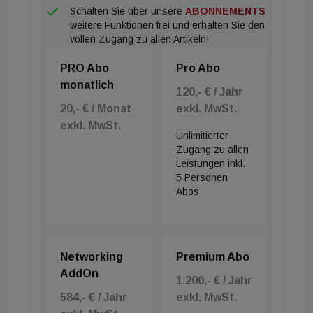
Schalten Sie über unsere
ABONNEMENTS
Bedarf an seniorengerechtem Wohnraum hoch ist,
weitere Funktionen frei und erhalten Sie den
das Angebot jedoch gering. In der stationären
vollen Zugang zu allen Artikeln!
Pflege spielt der Mangel an Pflegepersonal eine
PRO Abo
Pro Abo
wesentliche Rolle. 180.000 Pflegekräfte werden bis
monatlich
2030 laut Hochrechnungen in Pflegeeinrichtungen
120,- € / Jahr
20,- € / Monat
exkl. MwSt.
und Krankenhäusern fehlen.
exkl. MwSt.
Unlimitierter
Zugang zu allen
Leistungen inkl.
5 Personen
Abos
Networking
Premium Abo
AddOn
1.200,- € / Jahr
584,- € / Jahr
exkl. MwSt.