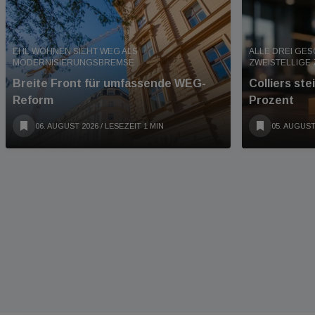
EHL WOHNEN SIEHT WEG ALS
ALLE DREI GE
MODERNISIERUNGSBREMSE
ZWEISTELLIGE
Breite Front für umfassende WEG-
Colliers st
Reform
Prozent
06. AUGUST 2026
/ LESEZEIT 1 MIN
05. AUGUST