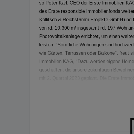
so Peter Karl, CEO der Erste Immobilien KAG
des Erste responsible Immobilienfonds weite
Kollitsch & Reichstamm Projekte GmbH und H
von rd. 10.300 m² insgesamt rd. 197 Wohnun
Photovoltaikanlage errichtet, um einen weite
leisten. "Sämtliche Wohnungen sind hochwert
wie Gärten, Terrassen oder Balkone", freut 
Immobilien KAG, "Dazu werden eigene Home
geschaffen, die unsere zukünftigen Bewohner 
mit 2. Quartal 2023 geplant. Die Erste Immob
gegründet. Sie steht für die Entwicklung, Au
Erste responsible Immobilienfonds wurde im J
interessierte Privatanleger. Als nachhaltiger 
klimaaktiv-Kriterien entsprechen und zusätzli
Immobilien KAG erfüllen. Der Fonds investiert 