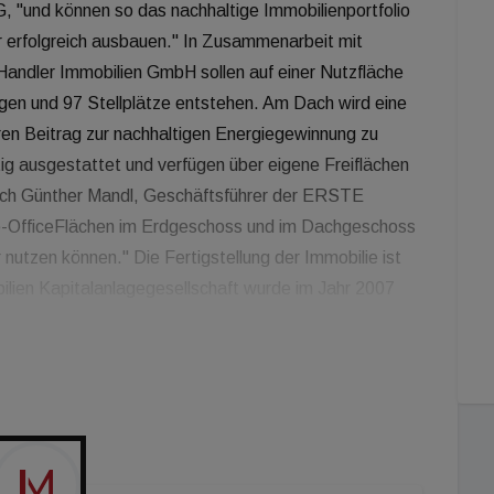
, "und können so das nachhaltige Immobilienportfolio
r erfolgreich ausbauen." In Zusammenarbeit mit
andler Immobilien GmbH sollen auf einer Nutzfläche
gen und 97 Stellplätze entstehen. Am Dach wird eine
ren Beitrag zur nachhaltigen Energiegewinnung zu
ig ausgestattet und verfügen über eigene Freiflächen
sich Günther Mandl, Geschäftsführer der ERSTE
-OfficeFlächen im Erdgeschoss und im Dachgeschoss
nutzen können." Die Fertigstellung der Immobilie ist
ilien Kapitalanlagegesellschaft wurde im Jahr 2007
flage und Verwaltung von offenen Immobilienfonds. Der
ahr 2016 aufgelegt und richtet sich vorrangig an
Immobilienfonds investiert er in Immobilien, die den
ch den Kriterien des Nachhaltigkeitskatalog der Erste
ausschließlich in Österreich.