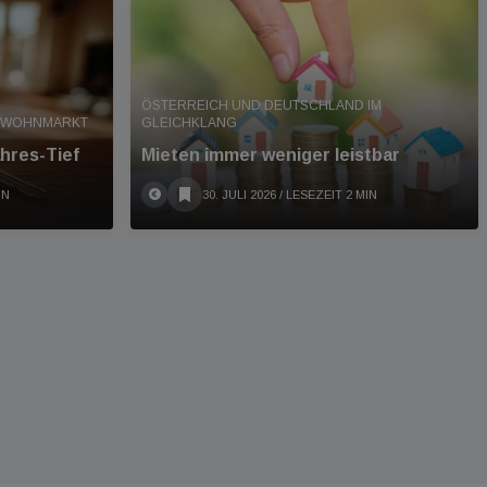
ÖSTERREICH UND DEUTSCHLAND IM
T WOHNMARKT
GLEICHKLANG
hres-Tief
Mieten immer weniger leistbar
IN
30. JULI 2026
/ LESEZEIT 2 MIN