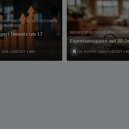
SCHÄFTSBEREICHE VERZEICHNEN
 ZUWÄCHSE
WIENER STÄDTISCHE ANALYSIER
eigert Umsatz um 17
Eigentumsquote auf 20-Ja
 2026
/ LESEZEIT 1 MIN
04. AUGUST 2026
/ LESEZEIT 1 M