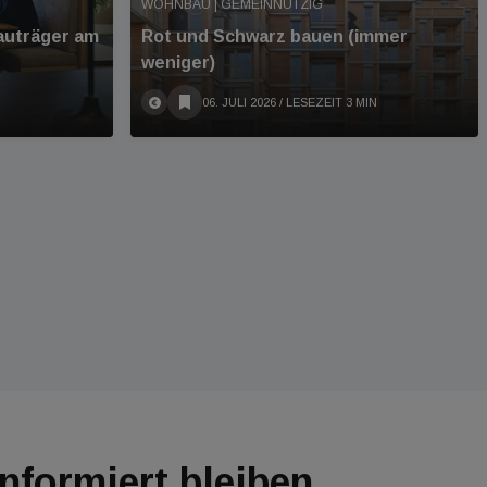
WOHNBAU | GEMEINNÜTZIG
Bauträger am
Rot und Schwarz bauen (immer
weniger)
06. JULI 2026
/ LESEZEIT 3 MIN
Informiert bleiben.