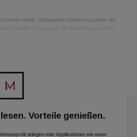
hst immer weiter. Vergangenen Donnerstag wurde der
standort an der A2 begangen. Mit dem Neubau wird der
lplätze umfassen. Zudem wird auch das Angebote für
de erweitert. Denn auf dem Dach des Parkhauses
 inklusive einer Stationbeschallung. Die Fassade des
grünt. Insgesamt werden 21.000 Tonnen Stahl und
lesen. Vorteile genießen.
nehmensprofil anlegen oder Applikationen wie unser