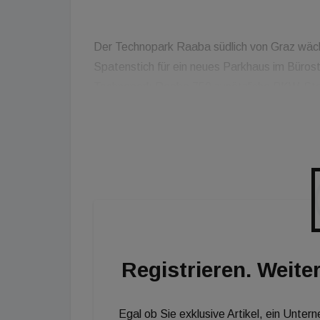
Der Technopark Raaba südlich von Graz wäc
Spatenstich für ein neues Parkhaus im Büro
Technopark Raaba 750 zusätzliche PKW-Stel
sportliche Aktivitäten mit dem neuen Gebäu
entsteht ein Fußballplatz und ein Tennisplatz
Parkhauses wird mit mit Kletterpflanzen be
Beton verbaut.
Registrieren. Weiter
Egal ob Sie exklusive Artikel, ein Unter