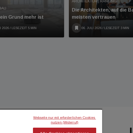
ARCHITEKTUR | RANKING
BAU
Die Architekten, auf die 
ein Grund mehr ist
meisten vertrauen
I 2026
/ LESEZEIT 5 MIN
06. JULI 2026
/ LESEZEIT 3 MIN
Webseite nur mit erforderlichen Cookies 
nutzen (Widerruf)
BILIEN MAGAZIN
ICH MÖCHTE...