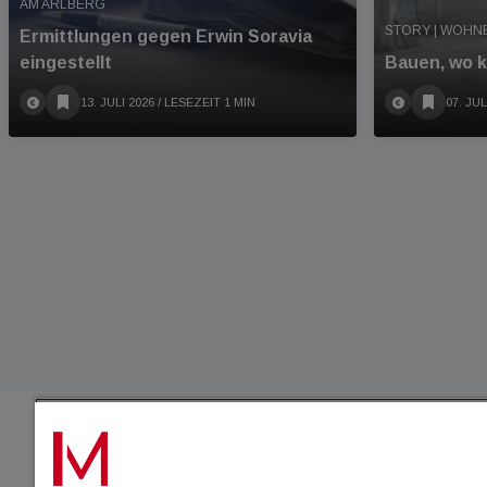
AM ARLBERG
STORY | WOHN
Ermittlungen gegen Erwin Soravia
eingestellt
Bauen, wo k
13. JULI 2026
/ LESEZEIT 1 MIN
07. JUL
IMMO