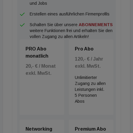
die logistische Meisterleistung, die vor allem durch
und Jobs
die millimetergenaue Abstimmung zwischen
Erstellen eines ausführlichen Firmenprofils
Kranführer und Montageteam bei extrem beengten
Schalten Sie über unsere
ABONNEMENTS
innerstädtischen Platzverhältnissen möglich wurde.
weitere Funktionen frei und erhalten Sie den
Insgesamt liefert Schindler für die neuen
vollen Zugang zu allen Artikeln!
Gebäudeteile fünf Aufzugsanlagen und vier
PRO Abo
Pro Abo
Fahrtreppen, während das Unternehmen im Spalt
monatlich
bereits rund 30 Bestandsanlagen betreut.
120,- € / Jahr
20,- € / Monat
exkl. MwSt.
exkl. MwSt.
Unlimitierter
Zugang zu allen
Leistungen inkl.
5 Personen
Abos
Networking
Premium Abo