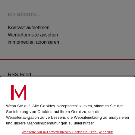
ICH MÖCHTE...
Kontakt aufnehmen
Werbeformate ansehen
immomedien abonnieren
RSS-Feed
AGB
Datenschutz
Wenn Sie auf „Alle Cookies akzeptieren“ klicken, stimmen Sie der
Kontakt
Speicherung von Cookies auf Ihrem Gerät zu, um die
Websitenavigation zu verbessern, die Websitenutzung zu analysieren
Impressum
und unsere Marketingbemühungen zu unterstützen.
Mediadaten
Webseite nur mit erforderlichen Cookies nutzen (Widerruf)