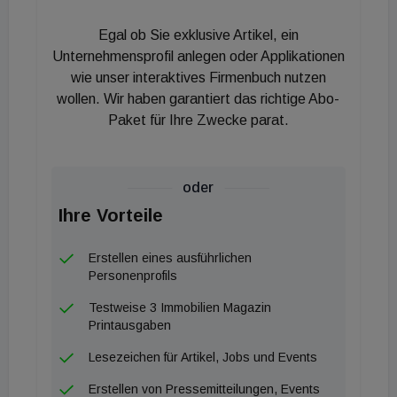
Knotenpunkt entsteht die neue Zentrale Aufnahme-
und Erstversorgungsstelle des Krankenhauses, die
Egal ob Sie exklusive Artikel, ein
durch kurze Wege und optimierte Abläufe die
Unternehmensprofil anlegen oder Applikationen
Notfallversorgung verbessert. Aus technischer
wie unser interaktives Firmenbuch nutzen
wollen. Wir haben garantiert das richtige Abo-
Sicht verfügen die in der Slowakei produzierten
Paket für Ihre Zwecke parat.
Anlagen standardmäßig über ein System zur
Energierückgewinnung, welches beim Bremsen
erzeugte Energie direkt in das Stromnetz des
oder
Gebäudes zurückspeist.
Ihre Vorteile
Der Einhub markiert einen wichtigen Meilenstein im
Erstellen eines ausführlichen
Rahmen der umfassenden Modernisierung des
Personenprofils
Linzer Spitals, dessen Inbetriebnahme für den
Testweise 3 Immobilien Magazin
Zeitraum zwischen Juli und September 2027
Printausgaben
geplant ist. Janine Schwabe-Häder,
Lesezeichen für Artikel, Jobs und Events
Geschäftsführerin von Schindler Österreich, betonte
Erstellen von Pressemitteilungen, Events