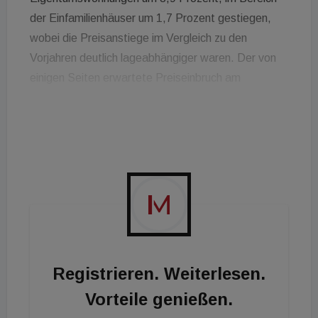
der Einfamilienhäuser um 1,7 Prozent gestiegen,
wobei die Preisanstiege im Vergleich zu den
Vorjahren deutlich lageabhängiger waren. Der von
einigen Seiten erwartete Preiseinbruch am
Immobilienmarkt blieb aber aus. Die
Preisentwicklung im 1. Halbjahr 2023 zeigt sich
ebenfalls stabil, nur vereinzelt werden
Preiskorrekturen erwartet.
Seit Herbst 2022 verzeichnet der
Wohnimmobilienmarkt einen spürbaren Rückgang
beim Transaktionsvolumen. Im ersten Halbjahr
2023 gab es im Wohnungssegment im Vergleich
zum Vorjahr ein Minus von 25 Prozent, während bei
Registrieren. Weiterlesen.
Einfamilienhäusern ein Rückgang von 21 Prozent zu
Vorteile genießen.
verzeichnen war. Der durchschnittliche
Quadratmeterpreis für Wohnungen ist in diesem