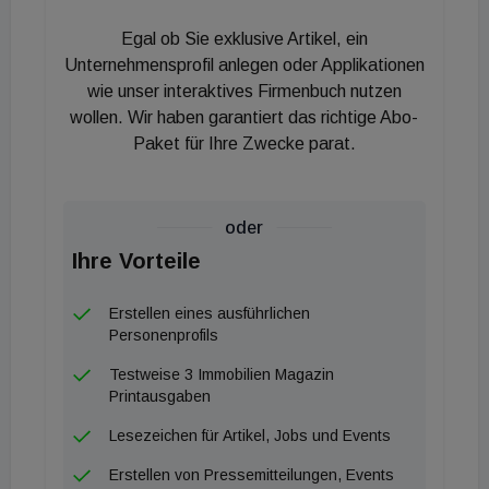
Zeitraum dennoch nur leicht auf 4.500 Euro
Egal ob Sie exklusive Artikel, ein
gesunken und liegt bei Einfamilienhäusern im
Unternehmensprofil anlegen oder Applikationen
Bundesdurchschnitt bei stabilen 3.900 Euro. Es ist
wie unser interaktives Firmenbuch nutzen
wollen. Wir haben garantiert das richtige Abo-
davon auszugehen, dass sich die Preise in den
Paket für Ihre Zwecke parat.
kommenden Monaten - vor allem in sehr guten und
guten Lagen - weiterhin konstant entwickeln
werden.
oder
“Die gegenwärtige Situation bietet aufgrund eines
Ihre Vorteile
größeren Angebots reale Chancen für Käufer:innen,
ihre Wunschimmobilie zu einem guten Preis zu
Erstellen eines ausführlichen
erwerben - eine Gelegenheit, die in den
Personenprofils
vergangenen Jahren aufgrund eines geringeren
Testweise 3 Immobilien Magazin
Angebots nicht gegeben war. In den kommenden
Printausgaben
Jahren ist wegen der hohen Baukosten ein
Lesezeichen für Artikel, Jobs und Events
Rückgang bei den Fertigstellungen zu erwarten,
Erstellen von Pressemitteilungen, Events
was sich mittel- bis langfristig wieder preistreibend