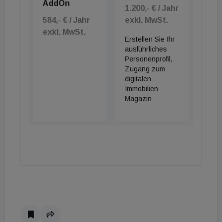
AddOn
1.200,- € / Jahr
aus dem In- und Ausland eine hohe Nachfrage nach
584,- € / Jahr
exkl. MwSt.
Wohnraum erleben wird. Trotz rückläufiger
exkl. MwSt.
Erstellen Sie Ihr
Transaktionen sind die Quadratmeterpreise,
ausführliches
speziell in der Innenstadt leicht über dem
Personenprofil,
Vorjahresniveau”, erklärt Roland Schatz, Head of
Zugang zum
digitalen
Sales von Engel & Völkers Wien.
Immobilien
Magazin