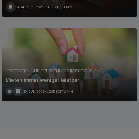
04. AUGUST 2026
/ LESEZEIT 1 MIN
ÖSTERREICH UND DEUTSCHLAND IM GLEICHKLANG
Mieten immer weniger leistbar
30. JULI 2026
/ LESEZEIT 2 MIN