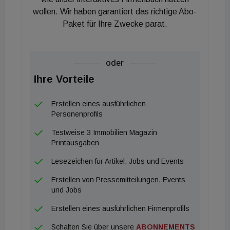
wollen. Wir haben garantiert das richtige Abo-
Höfen entstehen, die für natürliches Licht im Inneren
Paket für Ihre Zwecke parat.
des Ensembles sorgen. Modernste Infrastruktur für
Lehre und Spitzenforschung auf internationalem
Niveau wird beim MedUni Campus Mariannengasse
oder
mit einem inspirierenden Lern- und Arbeitsumfeld
Ihre Vorteile
kombiniert. Die unteren Stockwerke sind offen und
kommunikativ, mit dem Foyer entsteht eine urbane
Erstellen eines ausführlichen
Landschaft im Inneren des Gebäudes, die den
Personenprofils
Stadtraum des 9. Bezirks fortsetzt.
Testweise 3 Immobilien Magazin
Printausgaben
Lesezeichen für Artikel, Jobs und Events
Erstellen von Pressemitteilungen, Events
und Jobs
Erstellen eines ausführlichen Firmenprofils
Schalten Sie über unsere
ABONNEMENTS