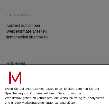
ICH MÖCHTE...
Kontakt aufnehmen
Werbeformate ansehen
immomedien abonnieren
RSS-Feed
AGB
Datenschutz
Wenn Sie auf „Alle Cookies akzeptieren“ klicken, stimmen Sie der
Kontakt
Speicherung von Cookies auf Ihrem Gerät zu, um die
Websitenavigation zu verbessern, die Websitenutzung zu analysieren
Impressum
und unsere Marketingbemühungen zu unterstützen.
Mediadaten