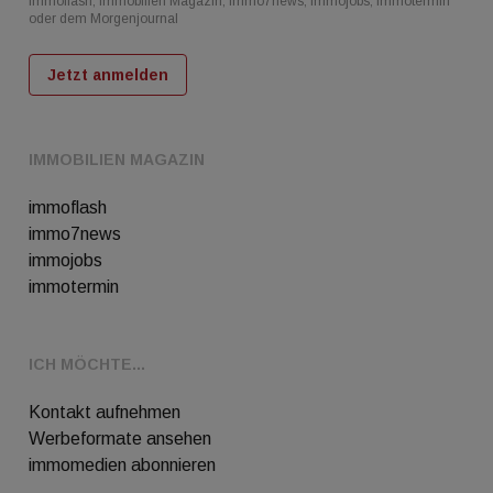
immoflash, Immobilien Magazin, immo7news, immojobs, immotermin
oder dem Morgenjournal
Jetzt anmelden
IMMOBILIEN MAGAZIN
immoflash
immo7news
immojobs
immotermin
ICH MÖCHTE...
Kontakt aufnehmen
Werbeformate ansehen
immomedien abonnieren