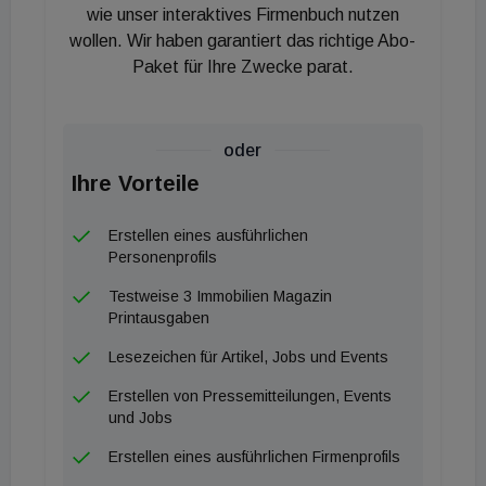
wie unser interaktives Firmenbuch nutzen
freut mich sehr, dass mit dem Wohnbauprojekt Fritz
wollen. Wir haben garantiert das richtige Abo-
am See der Startschuss für viele weitere Projekte
Paket für Ihre Zwecke parat.
der Prisma, wie etwa das Motel One im
Weiherviertel, gelungen ist. Für die
Landeshauptstadt Bregenz entsteht hier ein großer
oder
Mehrwert - da ist ein goldener Spaten sicherlich
Ihre Vorteile
angemessen.“ Das Portfolio umfasst neben
Erstellen eines ausführlichen
Wohnraum auch Flächen für Fitness, Gastronomie
Personenprofils
und Banken.
Testweise 3 Immobilien Magazin
Printausgaben
Bernhard Ölz, Vorstand der Prisma
Unternehmensgruppe, sieht in Bregenz einen
Lesezeichen für Artikel, Jobs und Events
strategischen Schwerpunkt: „Bregenz ist eine
Erstellen von Pressemitteilungen, Events
Stadt mit klarer Identität, hoher Lebensqualität und
und Jobs
einem Umfeld, das für Wohnen ebenso wie für
Erstellen eines ausführlichen Firmenprofils
andere Nutzungen überzeugt. Der Spatenstich für