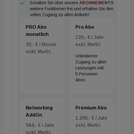
Schalten Sie über unsere
ABONNEMENTS
Fritz am See ist der Auftakt für die Entwicklung und
weitere Funktionen frei und erhalten Sie den
Umsetzung weiterer Quartiere in Bregenz.“
vollen Zugang zu allen Artikeln!
PRO Abo
Pro Abo
In technischer Hinsicht setzt der Entwickler auf
monatlich
Nachhaltigkeit: Eine Photovoltaik-Anlage und eine
120,- € / Jahr
Sole-Wasser-Wärmepumpe mit Kühlfunktion bilden
20,- € / Monat
exkl. MwSt.
exkl. MwSt.
das energetische Rückgrat. Für die Mobilität
Unlimitierter
stehen 23 Tiefgaragenstellplätze inklusive E-
Zugang zu allen
Leistungen inkl.
Ladeinfrastruktur bereit. Projektleiter Wolfgang Rüf
5 Personen
betont: „Fritz am See steht für das, was wir unter
Abos
zukunftsfähigem Wohnen verstehen: ein klar
gesetztes Ensemble, das seinen Ort respektiert,
Gemeinschaft ermöglicht und gleichzeitig echte
Networking
Premium Abo
Qualität bietet.“ Die Fertigstellung der Einheiten ist
AddOn
1.200,- € / Jahr
für Mitte 2027 avisiert.
584,- € / Jahr
exkl. MwSt.
exkl. MwSt.