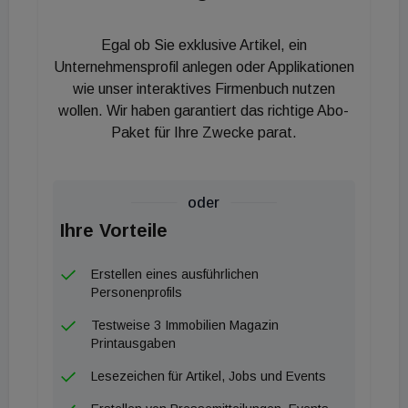
Staging in der Immobilienbranche eine Win-Win-
Situation für Verkäufer, Käufer, Galerien und
Egal ob Sie exklusive Artikel, ein
Künstler zu generieren“, erklärt Steup.
Unternehmensprofil anlegen oder Applikationen
„Immobilienkäufer erleben so die Wirkung der Kunst
wie unser interaktives Firmenbuch nutzen
wollen. Wir haben garantiert das richtige Abo-
direkt im Raum.“ Jedes Kunstwerk ist auch mit
Paket für Ihre Zwecke parat.
einem QR-Code versehen, der es Interessenten
erleichtert, mehr über das Werk zu erfahren und es
zu mieten oder zu kaufen.
oder
Ihre Vorteile
Erstellen eines ausführlichen
Personenprofils
Testweise 3 Immobilien Magazin
Printausgaben
Lesezeichen für Artikel, Jobs und Events