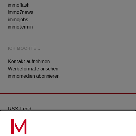
immoflash
immo7news
immojobs
immotermin
ICH MÖCHTE...
Kontakt aufnehmen
Werbeformate ansehen
immomedien abonnieren
RSS-Feed
AGB
Datenschutz