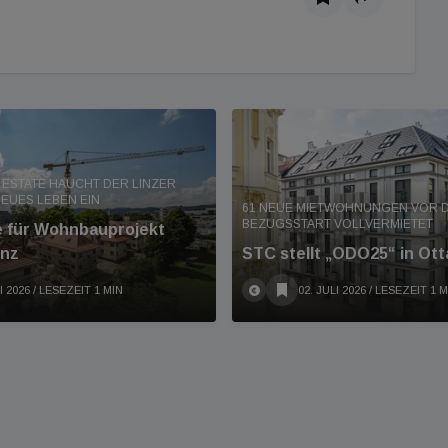
 ESTATE HAUCHT DER LINZER
EUES LEBEN EIN
61 NEUE MIETWOHNUNGEN VOR 
BEZUGSSTART VOLLVERMIETET
e für Wohnbauprojekt
inz
STC stellt „ODO25“ in Otta
I 2026
/ LESEZEIT 1 MIN
02. JULI 2026
/ LESEZEIT 1 M