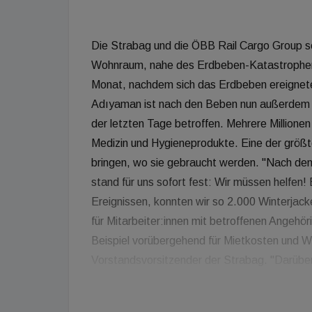
Die Strabag und die ÖBB Rail Cargo Group s
Wohnraum, nahe des Erdbeben-Katastropheng
Monat, nachdem sich das Erdbeben ereignete, 
Adıyaman ist nach den Beben nun außerdem a
der letzten Tage betroffen. Mehrere Millio
Medizin und Hygieneprodukte. Eine der größte
bringen, wo sie gebraucht werden. "Nach den
stand für uns sofort fest: Wir müssen helfen
Ereignissen, konnten wir so 2.000 Winterjack
für Mitarbeiter:innen mit betroffenen Angehö
Beispiel vorübergehend für Mietkosten und W
Vorstandsvorsitzender der Strabag. "Darüber 
weitere direkte Hilfsmaßnahmen zu organisi
die Idee zur Lieferung und Errichtung eines 