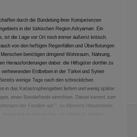
chaffen durch die Bündelung ihrer Kompetenzen
ebiets in der türkischen Region Adıyaman. Ein
ist die Lage vor Ort noch immer äußerst kritisch.
uch von den heftigen Regenfällen und Überflutungen
nen Menschen benötigen dringend Wohnraum, Nahrung,
n Herausforderungen dabei: die Hilfsgüter dorthin zu
 verheerenden Erdbeben in der Türkei und Syrien
! Bereits wenige Tage nach den schrecklichen
en in das Katastrophengebiet liefern und wenig später
rigen, einen Sonderfonds einrichten. Dieser kommt zum
ohnraum der Familien auf.", so Klemens Haselsteiner,
hinaus war es uns wichtig, so schnell als möglich
eren. So entstand gemeinsam mit der Rail Cargo Group
Containerdorfes." Im Rahmen einer