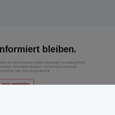
Informiert bleiben.
effen Sie eine Selektion unserer Newsletter zu buildingTIMES,
mmoflash, Immobilien Magazin, immo7news, immojobs,
mmotermin oder dem Morgenjournal
Jetzt anmelden
d
AGB
Datenschutz
Kontakt
Impressum
Mediadaten