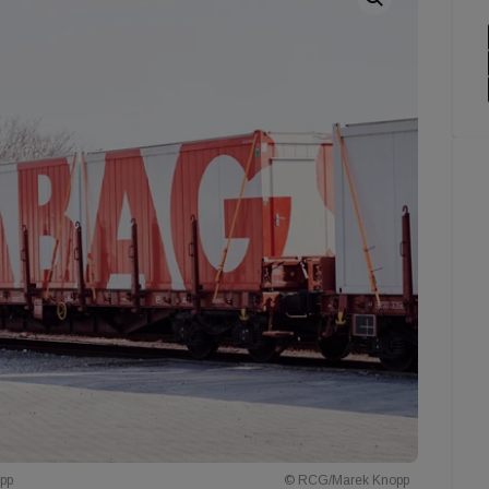
opp
© RCG/Marek Knopp