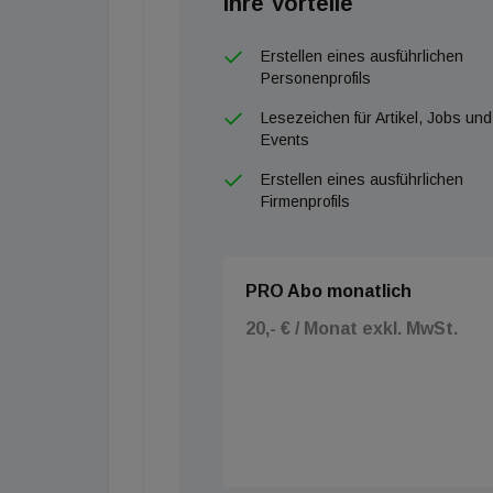
Ihre Vorteile
unser TransNET in die Türkei. Als nachhaltig
sehen wir es als unsere Verantwortung, Mensc
Erstellen eines ausführlichen
Personenprofils
Lesezeichen für Artikel, Jobs und
Events
Erstellen eines ausführlichen
Firmenprofils
PRO Abo monatlich
20,- € / Monat exkl. MwSt.