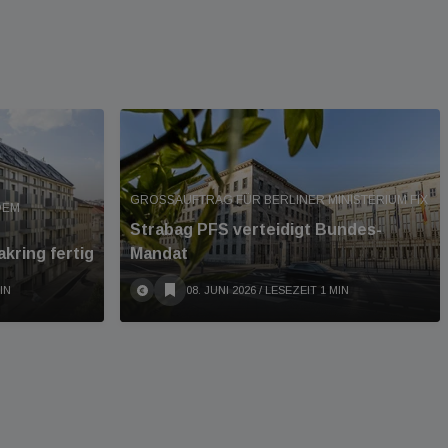
GROSSAUFTRAG FÜR BERLINER MINISTERIUM FIX
DEM
Strabag PFS verteidigt Bundes-
kring fertig
Mandat
IN
08. JUNI 2026
/ LESEZEIT 1 MIN