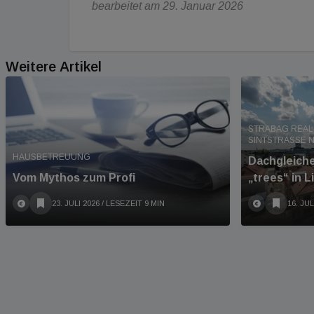
bearbeitet am 29. Januar 2026
Weitere Artikel
STRABAG REAL
SINTSTRASSE N
HAUSBETREUUNG
Dachgleich
Vom Mythos zum Profi
„trees“ in L
23. JULI 2026
/ LESEZEIT 9 MIN
16. JUL