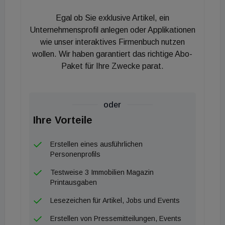
das Arbeiten in den eigenen vier Wänden wichtiger
Egal ob Sie exklusive Artikel, ein
geworden ist, sich im eigenen Zuhause
Unternehmensprofil anlegen oder Applikationen
wohlzufühlen. Das zieht sich durch alle
wie unser interaktives Firmenbuch nutzen
wollen. Wir haben garantiert das richtige Abo-
Altersgruppen und alle Geschlechter. Am meisten
Paket für Ihre Zwecke parat.
Zustimmung findet diese Aussage unter denen, die
zu 100 Prozent von zuhause arbeiten. Unter ihnen
ist es 8 von 10 wichtiger geworden, sich in den
oder
eigenen vier Wänden wohlzufühlen. Was sich auch
Ihre Vorteile
zeigt: Homeoffice wirkt sich in vielen Fällen positiv
auf die Work-Life-Balance aus. So sagen 58
Erstellen eines ausführlichen
Prozent der Befragten, dass sie sich verbessert
Personenprofils
hat.
Testweise 3 Immobilien Magazin
Printausgaben
Lesezeichen für Artikel, Jobs und Events
Erstellen von Pressemitteilungen, Events