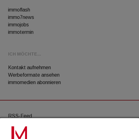
immoflash
immo7news
immojobs
immotermin
ICH MÖCHTE...
Kontakt aufnehmen
Werbeformate ansehen
immomedien abonnieren
RSS-Feed
AGB
Datenschutz