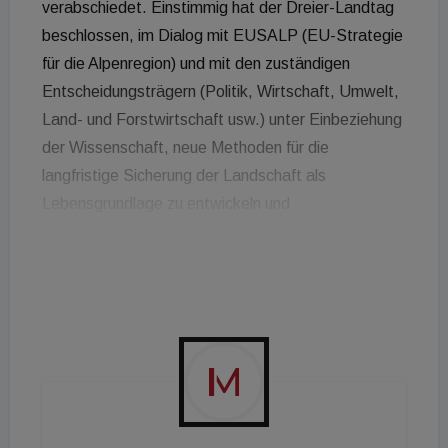
verabschiedet. Einstimmig hat der Dreier-Landtag
beschlossen, im Dialog mit EUSALP (EU-Strategie
für die Alpenregion) und mit den zuständigen
Entscheidungsträgern (Politik, Wirtschaft, Umwelt,
Land- und Forstwirtschaft usw.) unter Einbeziehung
der Wissenschaft, neue Methoden für die
langfristige Sicherung der Landschaft als
Lebensgrundlage zu entwickeln und
grenzüberschreitend umzusetzen; Landschaft als
Lebensgrundlage Priorität in Entscheidungen
einzuräumen; die gesellschaftliche Wahrnehmung
und Wertschätzung der Landschaft zu stärken; die
regionalen Akteure zu sensibilisieren und aktiv
einzubeziehen.„ Damit folgte der Landtag einem
Antrag der drei Abgeordneten Maria Hochgruber
Kuenzer, Gerhard Lanz und Jasmin Ladurner von