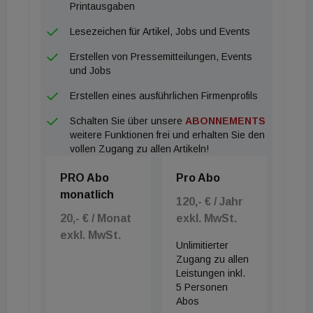
Bestätigung gefunden hat. Meines Erachtens ist es
Printausgaben
das erste Mal, dass sich Landespolitik einstimmig
Lesezeichen für Artikel, Jobs und Events
und eindeutig derart zur Landschaft bekennt.„
Erstellen von Pressemitteilungen, Events
Besonders freut ihn, dass dieser Beschluss der
und Jobs
Landtage in der Europaregion Tirol-Südtirol-
Erstellen eines ausführlichen Firmenprofils
Trentino grenzüberschreitend gefasst wurde. “Im
Schalten Sie über unsere
ABONNEMENTS
Antrag Nr. 19, dem der Dreier-Landtag zugestimmt
weitere Funktionen frei und erhalten Sie den
hat, erfährt die EU-Strategie des Green Deals
vollen Zugang zu allen Artikeln!
geradezu vorbildhafte Beachtung. Aufmerksamkeit
PRO Abo
Pro Abo
verdient dabei ein Satz, der in der Begründung
monatlich
steht: 'Im Herzen der Alpen kann die Europaregion
120,- € / Jahr
20,- € / Monat
exkl. MwSt.
Tirol Südtirol Trentino ein Labor für ganz Europa
exkl. MwSt.
werden.' Hierfür haben gleich drei
Unlimitierter
Landesparlamente ein einzigartiges Signal
Zugang zu allen
Leistungen inkl.
gegeben."
5 Personen
Abos