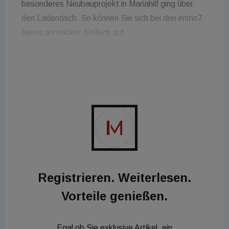
besonderes Neubauprojekt in Mariahilf ging über
den Ladentisch. So können Sie sich bei den immo7
News anmelden: Einfach auf
[url=http://immoseven.at/newsletteranmeldung.html
]immoseven.at[/url] klicken, Daten eingeben und
abonnieren. Schon werden Sie jeden Freitagmorgen
mit den wichtigsten Nachrichten der Woche in
unserem Web-TV-Format versorgt!
Registrieren. Weiterlesen.
Vorteile genießen.
Egal ob Sie exklusive Artikel, ein