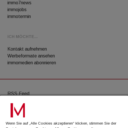
immo7news
immojobs
immotermin
ICH MÖCHTE...
Kontakt aufnehmen
Werbeformate ansehen
immomedien abonnieren
RSS-Feed
AGB
Datenschutz
Wenn Sie auf „Alle Cookies akzeptieren“ klicken, stimmen Sie der
Kontakt