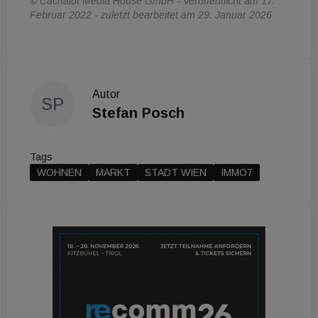
© Cachalot Media House GmbH - Veröffentlicht am 17.
Februar 2022 - zuletzt bearbeitet am 29. Januar 2026
Autor
SP
Stefan Posch
Tags
WOHNEN
MARKT
STADT WIEN
IMMO7