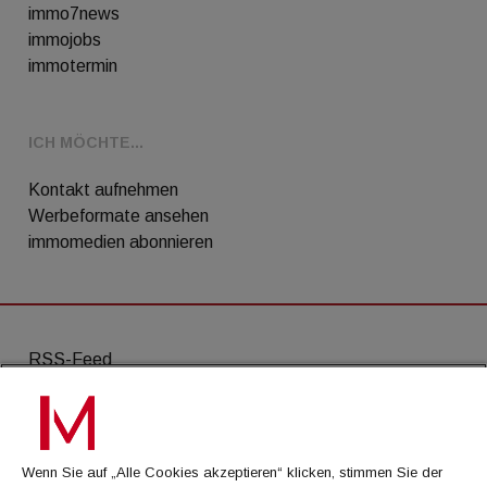
immo7news
immojobs
immotermin
ICH MÖCHTE...
Kontakt aufnehmen
Werbeformate ansehen
immomedien abonnieren
RSS-Feed
AGB
Datenschutz
Wenn Sie auf „Alle Cookies akzeptieren“ klicken, stimmen Sie der
Kontakt