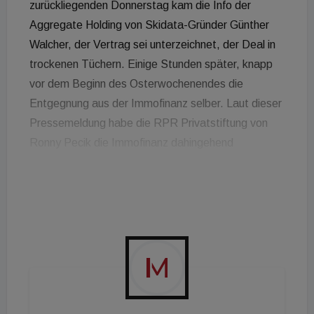
zurückliegenden Donnerstag kam die Info der
Aggregate Holding von Skidata-Gründer Günther
Walcher, der Vertrag sei unterzeichnet, der Deal in
trockenen Tüchern. Einige Stunden später, knapp
vor dem Beginn des Osterwochenendes die
Entgegnung aus der Immofinanz selber. Laut dieser
Pressemeldung habe die RPR Privatstiftung von
Ronny Pecik die Immofinanz dahingehend
informiert, dass derzeit juristisch geprüft würde, ob
die im Geschäftsanteilskaufvertrag vereinbarten
aufschiebenden Bedingungen rechtzeitig bis zum
Ablauf des 31. März 2021 erfüllt wurden oder nicht.
Sohin sei, betonte die Immofinanz Ronny Pecik,
unverändert Vorstandsvorsitzender der
Immofinanz. Im Falle eines Zustandekommens der
Aktienübertragung hatte Pecik vor zwei Monaten