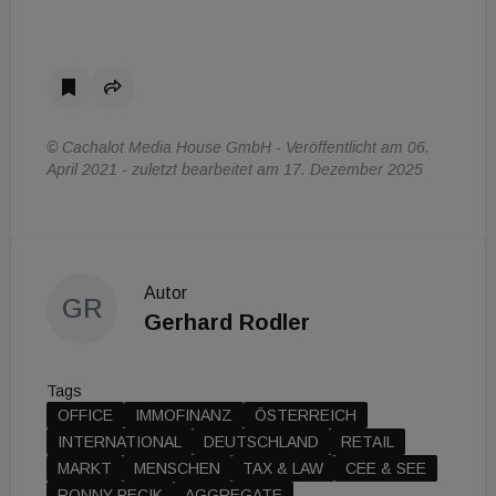
© Cachalot Media House GmbH - Veröffentlicht am 06.
April 2021 - zuletzt bearbeitet am 17. Dezember 2025
Autor
GR
Gerhard Rodler
Tags
OFFICE
IMMOFINANZ
ÖSTERREICH
INTERNATIONAL
DEUTSCHLAND
RETAIL
MARKT
MENSCHEN
TAX & LAW
CEE & SEE
RONNY PECIK
AGGREGATE