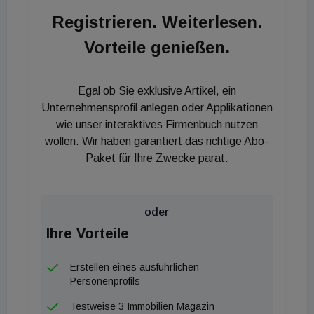
seinen Rückzug als CEO angeboten. Insgesamt
Registrieren. Weiterlesen.
geht es dabei um knapp zehn Prozent der
Vorteile genießen.
Immofinanz-Aktien. Laut vertraulichen immoflash-
Informationen soll Pecik aber die erforderliche
Zustimmung seines Finanzpartners rechtzeitig
Egal ob Sie exklusive Artikel, ein
erlangt haben. Bestätigung dafür konnte von
Unternehmensprofil anlegen oder Applikationen
immoflash von keiner Seite erlangt werden.
wie unser interaktives Firmenbuch nutzen
wollen. Wir haben garantiert das richtige Abo-
Paket für Ihre Zwecke parat.
oder
Ihre Vorteile
Erstellen eines ausführlichen
Personenprofils
Testweise 3 Immobilien Magazin