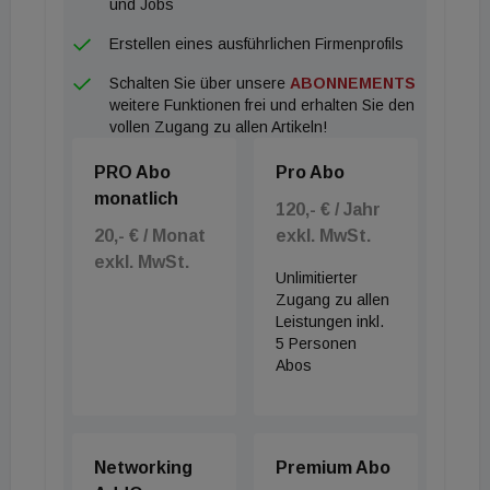
und Jobs
Retail bei BNP Paribas Real Estate tätig war,
Erstellen eines ausführlichen Firmenprofils
übernimmt nun auch die europäische Koordination
Schalten Sie über unsere
ABONNEMENTS
der Bereiche Logistik) und Hotel und verfügt über
weitere Funktionen frei und erhalten Sie den
mehr als 30 Jahre Erfahrung in der
vollen Zugang zu allen Artikeln!
Immobilienbranche, insbesondere im Einzelhandel.
PRO Abo
Pro Abo
2013 kam er als CEO für Zentral- und Osteuropa zu
monatlich
BNP Paribas Real Estate und wurde 2018 zum
120,- € / Jahr
20,- € / Monat
exkl. MwSt.
Head of European Retail ernannt. Seine Karriere
exkl. MwSt.
begann er bei der BESIX Group, bevor er zur
Unlimitierter
Eastbridge Group, dann zu ING Real Estate
Zugang zu allen
Leistungen inkl.
Development und DTZ wechselte. Delcol hat einen
5 Personen
MBA von der Solvay Brussels School of Economics
Abos
and Management (Université Libre de Bruxelles).
Networking
Premium Abo