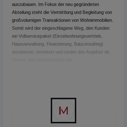
auszubauen. Im Fokus der neu gegründeten
Abteilung steht die Vermittlung und Begleitung von
großvolumigen Transaktionen von Wohnimmobilien.
Somit wird der eingeschlagene Weg, den Kunden
ein Vollservicepaket (Einzelwohnungsvertrieb,
Hausverwaltung, Finanzierung, Bauconsulting)
anzubieten, erweitert und rundet das Angebot ab.
Dieses Jahr konnte bereits ein
Transaktionsvolumen in der Höhe von 62,5 Millionen
erfolgreich vermittelt werden. Damit wird nahtlos an
die Erfolge der Vergangenheit angeschlossen.
Rückblickend auf das Jahr 2019 kann die
teamneunzehn-Gruppe 1.295 erfolgreiche
Vermittlungen im Einzelwohnungsvertrieb und ein
Finanzierungsvolumen in Höhe von 76 Millionen
aufweisen.