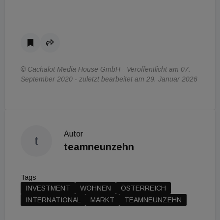
© Cachalot Media House GmbH - Veröffentlicht am 07.
September 2020 - zuletzt bearbeitet am 29. Januar 2026
Autor
t
teamneunzehn
Tags
INVESTMENT
WOHNEN
ÖSTERREICH
INTERNATIONAL
MARKT
TEAMNEUNZEHN