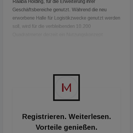
Raaba Holding, für die Erweiterung ihrer
Geschäftsbereiche genutzt. Während die neu
erworbene Halle für Logistikzwecke genutzt werden
soll, wird für die verbleibenden 10.200
Quadratmeter derzeit ein Nutzungskonzept
ausgearbeitet. Hannes Schreiner, Eigentümer der
Technopark Raaba Holding: "Wir sind erfreut, durch
die umfassende Expertise von Engel & Völkers
Steiermark eine Fläche gefunden zu haben, die
hinsichtlich ihrer Lage und Gegebenheiten bestens
dafür geeignet ist, unsere Geschäftsflächen in der
Zukunft noch weiter auszubauen."
Registrieren. Weiterlesen.
Vorteile genießen.