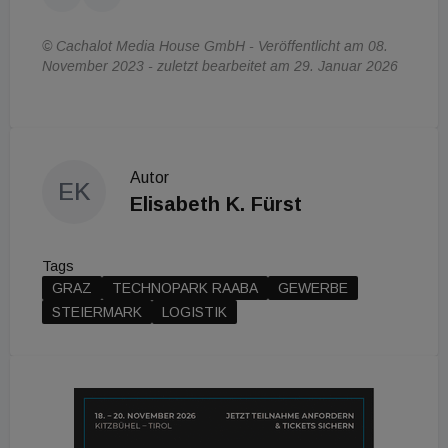
© Cachalot Media House GmbH - Veröffentlicht am 08.
November 2023 - zuletzt bearbeitet am 29. Januar 2026
Autor
EK
Elisabeth K. Fürst
Tags
GRAZ
TECHNOPARK RAABA
GEWERBE
STEIERMARK
LOGISTIK