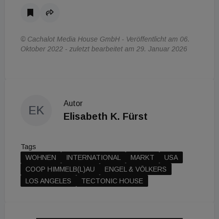
© Cachalot Media House GmbH - Veröffentlicht am 06.
Oktober 2022 - zuletzt bearbeitet am 29. Januar 2026
Autor
EK
Elisabeth K. Fürst
Tags
WOHNEN
INTERNATIONAL
MARKT
USA
COOP HIMMELB(L)AU
ENGEL & VÖLKERS
LOS ANGELES
TECTONIC HOUSE