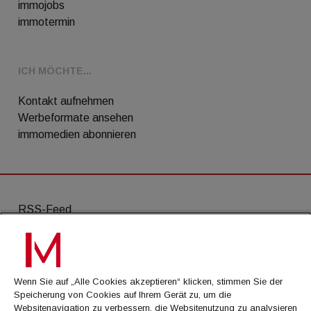
immojobs
immotermin
ICH MÖCHTE...
Kontakt aufnehmen
Werbeformate ansehen
immomedien abonnieren
RSS-Feed
AGB
Datenschutz
Wenn Sie auf „Alle Cookies akzeptieren“ klicken, stimmen Sie der
Kontakt
Speicherung von Cookies auf Ihrem Gerät zu, um die
Websitenavigation zu verbessern, die Websitenutzung zu analysieren
Impressum