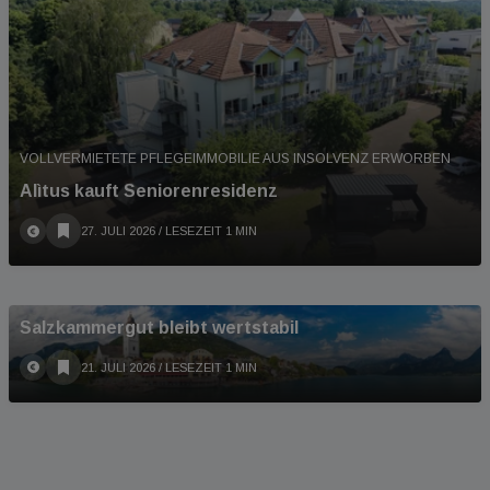
VOLLVERMIETETE PFLEGEIMMOBILIE AUS INSOLVENZ ERWORBEN
Alìtus kauft Seniorenresidenz
27. JULI 2026
/ LESEZEIT 1 MIN
HOHE NACHFRAGE IN OBERÖSTERREICH
Salzkammergut bleibt wertstabil
21. JULI 2026
/ LESEZEIT 1 MIN