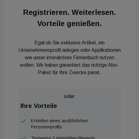
sich [url=http://aktuell.pwc.at/eventview/?
Registrieren. Weiterlesen.
p=z695f54d3d2f0ac90205e247dc5a732993b14ab
Vorteile genießen.
a00ed2317b175787265d21587c]hier[/url].
Egal ob Sie exklusive Artikel, ein
Unternehmensprofil anlegen oder Applikationen
wie unser interaktives Firmenbuch nutzen
wollen. Wir haben garantiert das richtige Abo-
Paket für Ihre Zwecke parat.
oder
Ihre Vorteile
Erstellen eines ausführlichen
Personenprofils
Testweise 3 Immobilien Magazin