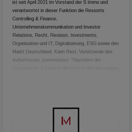
ist seit April 2021 im Vorstand der S Immo und
verantwortet in dieser Funktion die Ressorts
Controlling & Finance,
Unternehmenskommunikation und Investor
Relations, Recht, Revision, Investments,
Organisation und IT, Digitalisierung, ESG sowie den
Markt Deutschland. Karin Rest, Vorsitzende des
Aufsichtsrats, kommentiert: "Nachdem der
Vorstand der S Immo in den letzten Wochen einigen
Änderungen unterworfen war, war es uns umso
wichtiger, mit der Verlängerung des Mandats ein
klares Zeichen von Kontinuität und Stabilität zu
setzen. Herwig Teufelsdorfer hat seit seiner
Bestellung zum Vorstand wesentlich zu den
Erfolgen der Gesellschaft beigetragen und der
Aufsichtsrat ist überzeugt davon, dass die S Immo