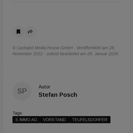
© Cachalot Media House GmbH - Veröffentlicht am 28.
November 2022 - zuletzt bearbeitet am 29. Januar 2026
Autor
SP
Stefan Posch
Tags
S IMMO AG
VORSTAND
TEUFELSDORFER