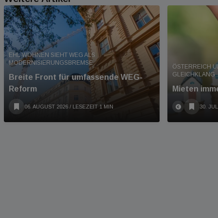
EHL WOHNEN SIEHT WEG ALS
MODERNISIERUNGSBREMSE
ÖSTERREICH U
GLEICHKLANG
Breite Front für umfassende WEG-
Reform
Mieten imme
06. AUGUST 2026
/ LESEZEIT 1 MIN
30. JUL