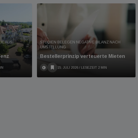
IE AUS
STUDIEN BELEGEN NEGATIVE BILANZ NACH
UMSTELLUNG
denz
Bestellerprinzip verteuerte Mieten
IN
15. JULI 2026
/ LESEZEIT 2 MIN