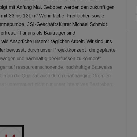
folgt mit Anfang Mai. Geboten werden den zukünftigen
it 33 bis 121 m² Wohnfläche, Freiflächen sowie
wärmepumpe. 3SI-Geschäftsführer Michael Schmidt
 erfreut: "Für uns als Bauträger sind
le Ansprüche unserer täglichen Arbeit. Wir sind uns
ler bewusst, durch unser Projektkonzept, die geplante
wegen und nachhaltig beeinflussen zu können!"
äger auf ressourcenschonende, nachhaltige Bauweise
te man die Qualität auch durch unabhängige Gremien
ikat untermauert nicht nur unser intensives Bestreben,
es auch nach außen sichtbar", betont Schmidt. "Das
che, maßnahmenübergreifende Nachhaltigkeit", betont
rte Neubau der 3SI Immogroup. "Wer eine nach DGNB
, in ein nachhaltiges, grünes Immobilienprojekt investiert