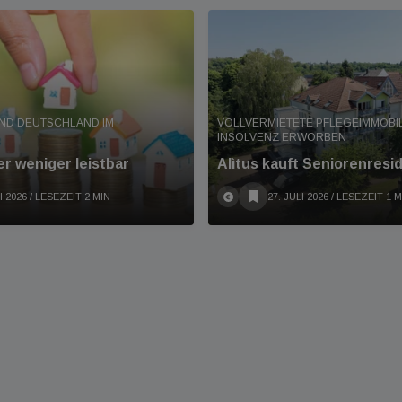
ND DEUTSCHLAND IM
VOLLVERMIETETE PFLEGEIMMOBIL
INSOLVENZ ERWORBEN
r weniger leistbar
Alìtus kauft Seniorenresi
I 2026
/ LESEZEIT 2 MIN
27. JULI 2026
/ LESEZEIT 1 M