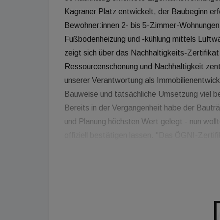
Kagraner Platz entwickelt, der Baubeginn er
Bewohner:innen 2- bis 5-Zimmer-Wohnungen m
Fußbodenheizung und -kühlung mittels Luft
zeigt sich über das Nachhaltigkeits-Zertifikat
Ressourcenschonung und Nachhaltigkeit zentra
unserer Verantwortung als Immobilienentwick
Bauweise und tatsächliche Umsetzung viel be
Bereits in der Vergangenheit habe der Bautr
und Planung höchsten Wert gelegt - nun woll
offiziell bestätigen lassen. "Das ÖGNI-Zertif
"grünen Wohnraum" zu entwickeln, es macht 
DGNB-Zertifikat steht dadurch für tatsächli
Stephan Pasquali, Geschäftsführer der Spa
zertifizierte Immobilie kauft, kann sicher sein
zu haben!"