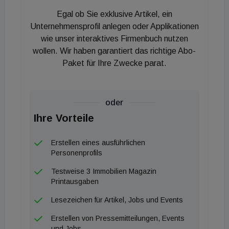
Bereich Wasserstoff beteiligt. Deshalb wollen wir
Egal ob Sie exklusive Artikel, ein
nah an den von uns betreuten Projekten sein", so
Unternehmensprofil anlegen oder Applikationen
Katrin Bucher, Standortleiterin bei Thost. Mit dem
wie unser interaktives Firmenbuch nutzen
wollen. Wir haben garantiert das richtige Abo-
neuen Standort intensiviert das Unternehmen auch
Paket für Ihre Zwecke parat.
den Kontakt zu ihren Kunden Deutschen Bahn,
Amprion oder der Stadt Dortmund, mit der kürzlich
ein Rahmenvertrag über
oder
Projektsteuerungsleistungen für
Ihre Vorteile
Schulbaumaßnahmen geschlossen wurde.
Erstellen eines ausführlichen
Personenprofils
Testweise 3 Immobilien Magazin
Printausgaben
Lesezeichen für Artikel, Jobs und Events
Erstellen von Pressemitteilungen, Events
und Jobs