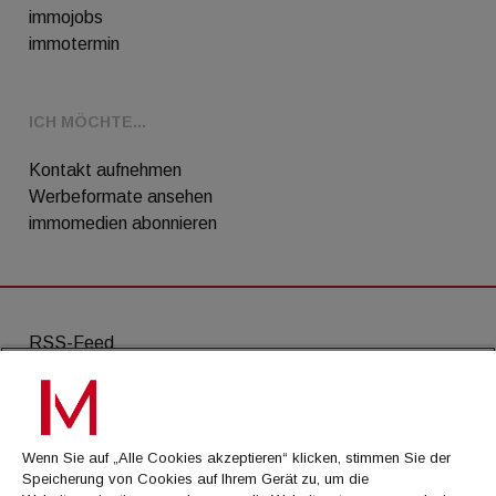
immojobs
immotermin
ICH MÖCHTE...
Kontakt aufnehmen
Werbeformate ansehen
immomedien abonnieren
RSS-Feed
AGB
Datenschutz
Wenn Sie auf „Alle Cookies akzeptieren“ klicken, stimmen Sie der
Kontakt
Speicherung von Cookies auf Ihrem Gerät zu, um die