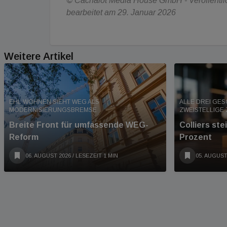
© Cachalot Media House GmbH - Veröffentlich
bearbeitet am 29. Januar 2026
Weitere Artikel
EHL WOHNEN SIEHT WEG ALS
ALLE DREI GE
MODERNISIERUNGSBREMSE
ZWEISTELLIGE
Breite Front für umfassende WEG-
Colliers st
Reform
Prozent
06. AUGUST 2026
/ LESEZEIT 1 MIN
05. AUGUST