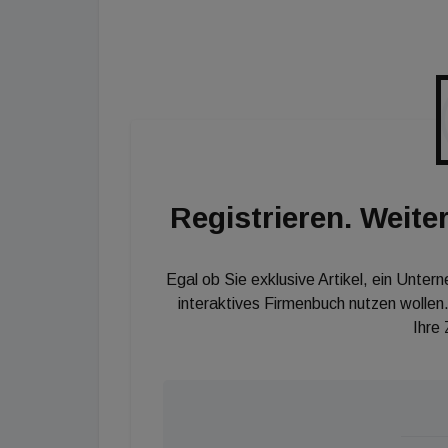
Umgebung und spielen so eine aktive Rolle b
von Büroimmobilien in Metropolen finde ich s
morgen."
Registrieren. Weiter
Egal ob Sie exklusive Artikel, ein Unter
interaktives Firmenbuch nutzen wollen.
Ihre