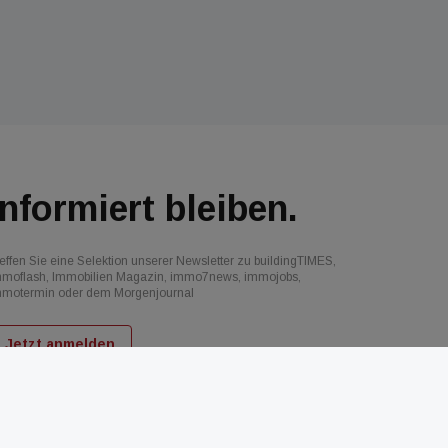
Informiert bleiben.
effen Sie eine Selektion unserer Newsletter zu buildingTIMES,
mmoflash, Immobilien Magazin, immo7news, immojobs,
mmotermin oder dem Morgenjournal
Jetzt anmelden