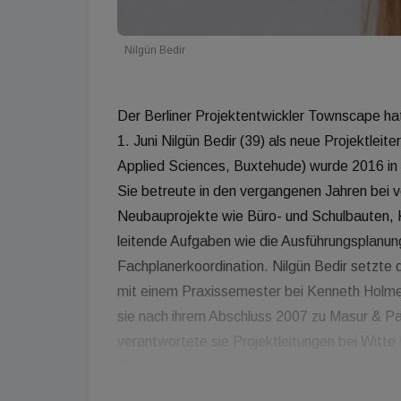
Nilgün Bedir
Der Berliner Projektentwickler Townscape h
1. Juni Nilgün Bedir (39) als neue Projektleite
Applied Sciences, Buxtehude) wurde 2016 in
Sie betreute in den vergangenen Jahren be
Neubauprojekte wie Büro- und Schulbauten, K
leitende Aufgaben wie die Ausführungsplanu
Fachplanerkoordination. Nilgün Bedir setzte 
mit einem Praxissemester bei Kenneth Holme
sie nach ihrem Abschluss 2007 zu Masur & P
verantwortete sie Projektleitungen bei Wit
Townscape zog es die gebürtige Hamburgerin n
die neuen Herausforderungen. Die Projekte v