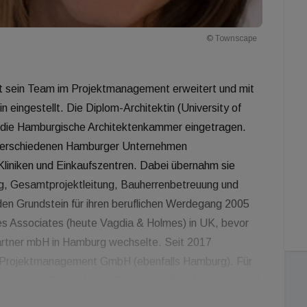
© Townscape
at sein Team im Projektmanagement erweitert und mit
rin eingestellt. Die Diplom-Architektin (University of
 die Hamburgische Architektenkammer eingetragen.
i verschiedenen Hamburger Unternehmen
liniken und Einkaufszentren. Dabei übernahm sie
ng, Gesamtprojektleitung, Bauherrenbetreuung und
den Grundstein für ihren beruflichen Werdegang 2005
s Associates (heute Vagdia & Holmes) in UK, bevor
artner mbH in Hamburg wechselte. Seit 2017
te Projektmanagement GmbH (ebenfalls Hamburg). Für
un nach Berlin. Nilgün Bedir sagt: "Ich freue mich auf
on Townscape sind innovativ, beleben immer auch ihre