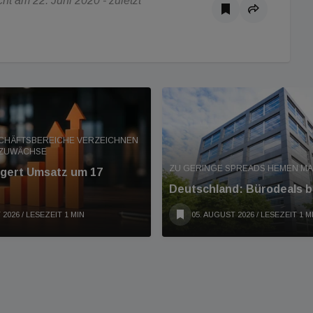
t am 22. Juni 2020 - zuletzt
SCHÄFTSBEREICHE VERZEICHNEN
 ZUWÄCHSE
ZU GERINGE SPREADS HEMEN M
eigert Umsatz um 17
Deutschland: Bürodeals b
 2026
/ LESEZEIT 1 MIN
05. AUGUST 2026
/ LESEZEIT 1 M