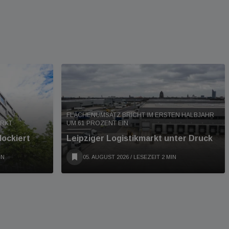
FLÄCHENUMSATZ BRICHT IM ERSTEN HALBJAHR
ARKT
UM 61 PROZENT EIN
lockiert
Leipziger Logistikmarkt unter Druck
IN
05. AUGUST 2026
/ LESEZEIT 2 MIN