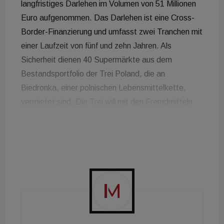
langfristiges Darlehen im Volumen von 51 Millionen
Euro aufgenommen. Das Darlehen ist eine Cross-
Border-Finanzierung und umfasst zwei Tranchen mit
einer Laufzeit von fünf und zehn Jahren. Als
Sicherheit dienen 40 Supermärkte aus dem
Bestandsportfolio der Trei Poland, die an
Biedronka, einer polnischen Lebensmittelkette,
vermietet sind. Die Trei will mit den Fremdmitteln
weiter wachsen, so der Developer via Aussendung.
Matthias Schultz, CFO der Trei Real Estate, führt
aus: „Es handelt sich bei dem Darlehen um eine
klassische Immobilienfinanzierung, die durch
Grundschulden und Mieteinnahmen besichert ist.
Die 40 Immobilien waren bislang frei von Krediten -
entweder weil sie seit der letzten
Finanzierungsrunde neu erbaut wurden oder alte