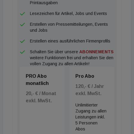
zurückgeführt. Zusätzlich zu unserem
Printausgaben
Bestandsportfolio haben wir Projektentwicklungen
Lesezeichen für Artikel, Jobs und Events
von derzeit rund 960 Millionen Euro in der Pipeline.“
Erstellen von Pressemitteilungen, Events
und Jobs
Erstellen eines ausführlichen Firmenprofils
Schalten Sie über unsere
ABONNEMENTS
weitere Funktionen frei und erhalten Sie den
vollen Zugang zu allen Artikeln!
PRO Abo
Pro Abo
monatlich
120,- € / Jahr
20,- € / Monat
exkl. MwSt.
exkl. MwSt.
Unlimitierter
Zugang zu allen
Leistungen inkl.
5 Personen
Abos