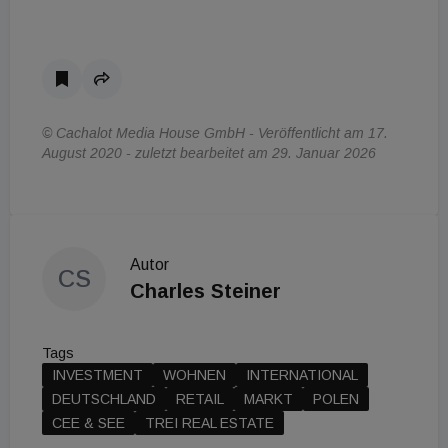
© Cachalot Media House GmbH - Veröffentlicht am 17.
August 2020 - zuletzt bearbeitet am 29. Januar 2026
Autor
CS
Charles Steiner
Tags
INVESTMENT
WOHNEN
INTERNATIONAL
DEUTSCHLAND
RETAIL
MARKT
POLEN
CEE & SEE
TREI REAL ESTATE