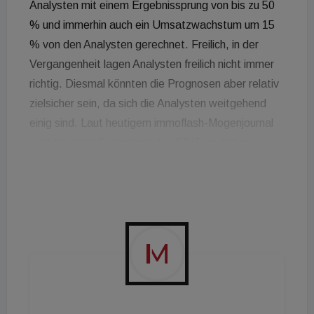
Analysten mit einem Ergebnissprung von bis zu 50
% und immerhin auch ein Umsatzwachstum um 15
% von den Analysten gerechnet. Freilich, in der
Vergangenheit lagen Analysten freilich nicht immer
richtig. Diesmal könnten die Prognosen aber relativ
zielsicher sein, da sich die Analysten weitgehend
einig sind. Laut heutigem immoflash-Mogenjournal
wird mit einer Steigerung des EBIT im dritten
Quartal um fast die Hälfte gerechnet. Selbst der
letztlich verbleibende tatsächliche - also theoretisch
ausschüttbare - Gewinn dürfte demnach um bis zu
einem Fünftel in die Höhe schnellen.