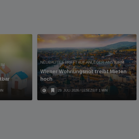
NEUBAUTIEF TRIFFT AUF ANLEGER-ANSTURM
IM
Wiener Wohnungsnot treibt Mieten
tbar
hoch
IN
29. JULI 2026
/ LESEZEIT 1 MIN