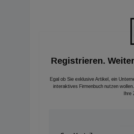
wie möglich in ein modernes, nachhaltiges un
Arbeitgeber:in möchten wir ihnen modernen 
bieten."
Registrieren. Weiter
Egal ob Sie exklusive Artikel, ein Unter
interaktives Firmenbuch nutzen wollen.
Ihre