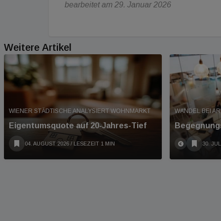
bearbeitet am 29. Januar 2026
Weitere Artikel
WIENER STÄDTISCHE ANALYSIERT WOHNMARKT
WANDEL BEI A
Eigentumsquote auf 20-Jahres-Tief
Begegnungs
04. AUGUST 2026
/ LESEZEIT 1 MIN
30. JUL