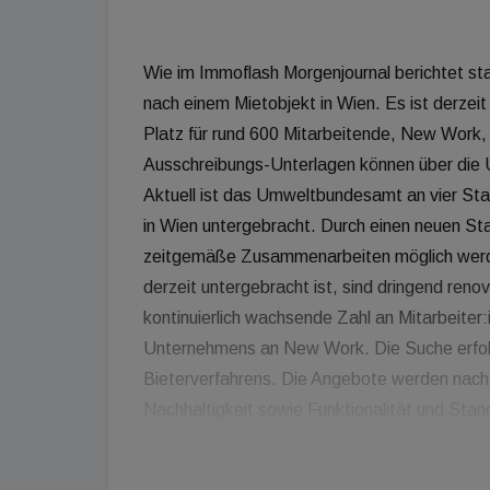
Wie im Immoflash Morgenjournal berichtet s
nach einem Mietobjekt in Wien. Es ist derzeit
Platz für rund 600 Mitarbeitende, New Work,
Ausschreibungs-Unterlagen können über di
Aktuell ist das Umweltbundesamt an vier Sta
in Wien untergebracht. Durch einen neuen Sta
zeitgemäße Zusammenarbeiten möglich wer
derzeit untergebracht ist, sind dringend renov
kontinuierlich wachsende Zahl an Mitarbeit
Unternehmens an New Work. Die Suche erfolg
Bieterverfahrens. Die Angebote werden nach Kr
Nachhaltigkeit sowie Funktionalität und Stan
Ausschreibungsunterlagen detailliert aufgez
Ehold strebt einen Vertragsabschluss bis Mitt