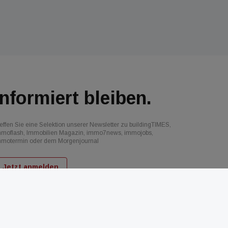
Informiert bleiben.
effen Sie eine Selektion unserer Newsletter zu buildingTIMES,
mmoflash, Immobilien Magazin, immo7news, immojobs,
mmotermin oder dem Morgenjournal
Jetzt anmelden
d
AGB
Datenschutz
Kontakt
Impressum
Mediadaten