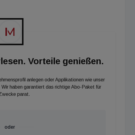
d attraktives Gebäude einziehen können. Als
Bürostandard an einem gut angebundenen Standort
lesen. Vorteile genießen.
nehmensprofil anlegen oder Applikationen wie unser
 Wir haben garantiert das richtige Abo-Paket für
 Zwecke parat.
oder