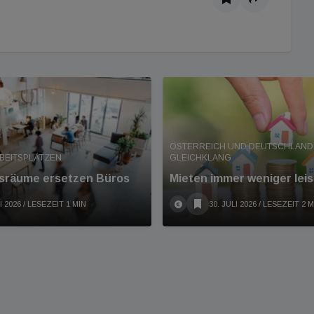
ÖSTERREICH UND DEUTSCHLAND 
RBEITSPLÄTZEN
GLEICHKLANG
räume ersetzen Büros
Mieten immer weniger leis
I 2026
/ LESEZEIT 1 MIN
30. JULI 2026
/ LESEZEIT 2 M