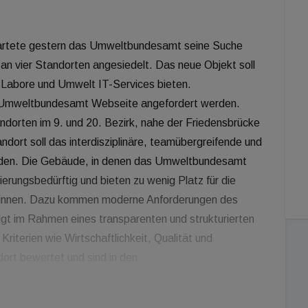
tartete gestern das Umweltbundesamt seine Suche
 an vier Standorten angesiedelt. Das neue Objekt soll
 Labore und Umwelt IT-Services bieten.
e Umweltbundesamt Webseite angefordert werden.
ndorten im 9. und 20. Bezirk, nahe der Friedensbrücke
ndort soll das interdisziplinäre, teamübergreifende und
den. Die Gebäude, in denen das Umweltbundesamt
ierungsbedürftig und bieten zu wenig Platz für die
er:innen. Dazu kommen moderne Anforderungen des
t im Rahmen eines transparenten und strukturierten
iterien wie Wirtschaftlichkeit, Qualität und
dort bewertet und sind in den
ählt. Umweltbundesamt Geschäftsführerin Verena
e 2024 an: „Unsere Mitarbeiter:innen sollen so bald