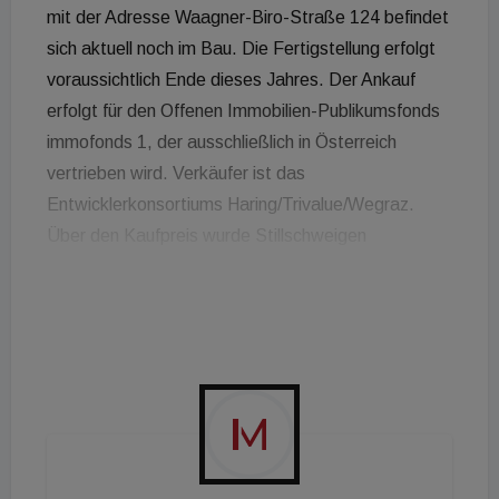
mit der Adresse Waagner-Biro-Straße 124 befindet
sich aktuell noch im Bau. Die Fertigstellung erfolgt
voraussichtlich Ende dieses Jahres. Der Ankauf
erfolgt für den Offenen Immobilien-Publikumsfonds
immofonds 1, der ausschließlich in Österreich
vertrieben wird. Verkäufer ist das
Entwicklerkonsortiums Haring/Trivalue/Wegraz.
Über den Kaufpreis wurde Stillschweigen
vereinbart. "Graz ist nach Wien der zweitgrößte
Büromarkt Österreichs. Der Tower befindet sich in
dem aufstrebenden Neubauquartier Smart City. Es
gilt als Vorbild für eine energieeffiziente,
ressourcenschonende und emissionsarme Stadt.
Das Gebäude wird am nordöstlichen Punkt des
neuen Stadtteils errichtet und profitiert somit von
einer hervorragenden Visibilität", so Jenni Wenkel,