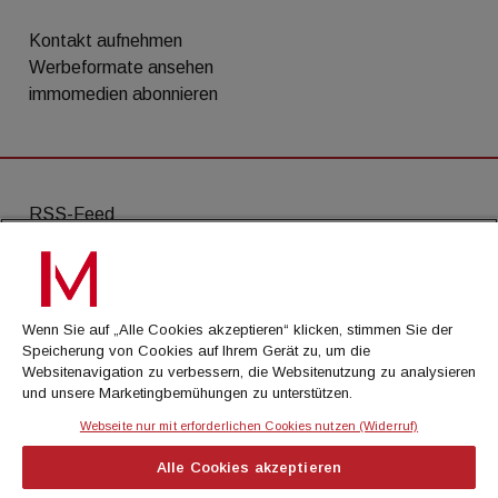
Kontakt aufnehmen
Werbeformate ansehen
immomedien abonnieren
RSS-Feed
AGB
Datenschutz
Wenn Sie auf „Alle Cookies akzeptieren“ klicken, stimmen Sie der
Kontakt
Speicherung von Cookies auf Ihrem Gerät zu, um die
Websitenavigation zu verbessern, die Websitenutzung zu analysieren
Impressum
und unsere Marketingbemühungen zu unterstützen.
Mediadaten
Webseite nur mit erforderlichen Cookies nutzen (Widerruf)
Alle Cookies akzeptieren
© Cachalot Media House GmbH - Alle Rechte