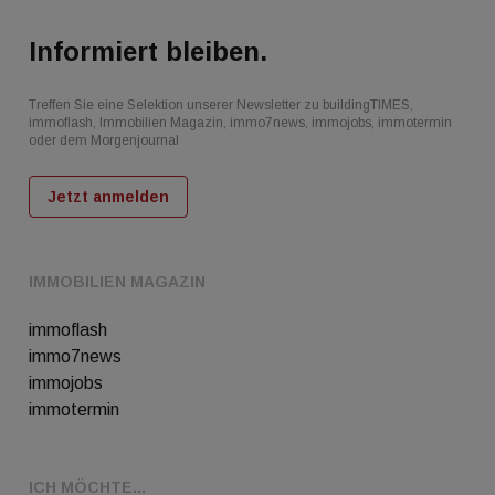
Informiert bleiben.
Treffen Sie eine Selektion unserer Newsletter zu buildingTIMES,
immoflash, Immobilien Magazin, immo7news, immojobs, immotermin
oder dem Morgenjournal
Jetzt anmelden
IMMOBILIEN MAGAZIN
immoflash
immo7news
immojobs
immotermin
ICH MÖCHTE...