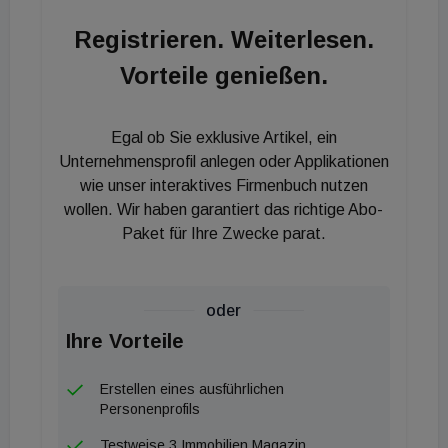
CIO und Vorstandsmitglied der Union Investment
Registrieren. Weiterlesen.
Real Estate Austria. Markus Münzer, Partner bei
Vorteile genießen.
Trivalue Management, betont: "Wir haben in Union
Investment trotz des derzeit herausfordernden
Marktumfeldes und der geänderten
Egal ob Sie exklusive Artikel, ein
Rahmenbedingungen einen verlässlichen Partner
Unternehmensprofil anlegen oder Applikationen
gefunden." Auf acht Obergeschossen entsteht eine
wie unser interaktives Firmenbuch nutzen
wollen. Wir haben garantiert das richtige Abo-
Mietfläche von 6.350 m². Die Büroflächen bieten ein
Paket für Ihre Zwecke parat.
hohes Maß an Flexibilität für unterschiedliche
Bürokonzepte, da sie in verschieden große
Mieteinheiten geteilt werden können. Die kleinste
oder
teilbare Einheit beträgt rund 170 m². Union
Ihre Vorteile
Investment wurde von Schönherr Rechtsanwälte
und tpa austria beraten.
Erstellen eines ausführlichen
Personenprofils
Testweise 3 Immobilien Magazin