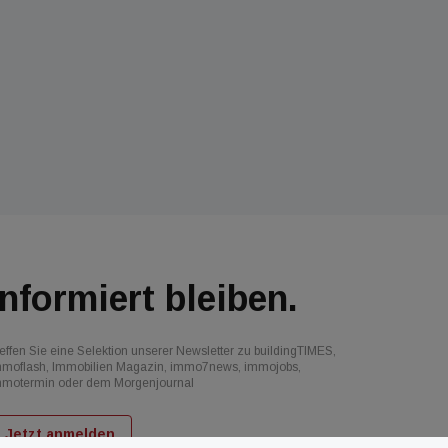
Informiert bleiben.
effen Sie eine Selektion unserer Newsletter zu buildingTIMES,
mmoflash, Immobilien Magazin, immo7news, immojobs,
mmotermin oder dem Morgenjournal
Jetzt anmelden