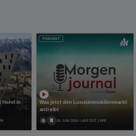
PODCAST
HILTON
 Hotel in
Was jetzt den Luxusimmobilienmarkt
antreibt
IN
29. JUNI 2026
/ LAUFZEIT 1 MIN