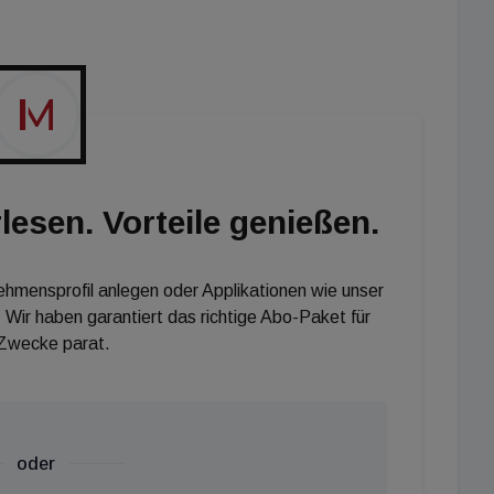
YVIE-Ensembles ergänzen. "Mit unseren Wilde Hotels
 ist Amsterdam die perfekte Ergänzung unseres
e Gebäude in einer so pulsierenden und aufstrebenden
der der Staycity Group. "Staycity verfügt
33 Objekten, und unsere Wachstumspläne sehen vor,
in London, Paris und München einzubeziehen. Wir
ser schnell wachsendes Portfolio aufzunehmen."
lesen. Vorteile genießen.
nehmensprofil anlegen oder Applikationen wie unser
 Wir haben garantiert das richtige Abo-Paket für
 Zwecke parat.
oder