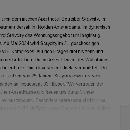
 mit dem irischen Aparthotel-Betreiber Staycity. Im
estment derzeit im Norden Amsterdams, im dynamisch
wird Staycity das Wohnungsangebot um langfristig
. Ab Mai 2024 wird Staycity im 31-geschossigen
VIE-Komplexes, auf den Etagen drei bis zehn und
Zimmer betreiben. Die anderen Etagen des Wohnturms
belegt, die Union Investment direkt vermarktet. Der
e Laufzeit von 25 Jahren. Staycity erweitert sein
rlanden auf insgesamt 33 Häuser. "Wir vertrauen der
eichen Assetklasse und freuen uns darauf, unser
ter auszubauen. Besonders interessant sind für uns
epte wie YVIE einfügen", sagt Thorsten Purkus, Leiter
ei Union Investment. Mit Concierge Services, einer
hterrasse wird Staycity das Angebot für die