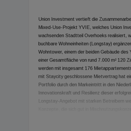
Union Investment vertieft die Zusammenarbeit
Mixed-Use-Projekt YVIE, welches Union Inv
wachsenden Stadtteil Overhoeks realisiert, 
buchbare Wohneinheiten (Longstay) ergänzen
Wohntower, einem der beiden Gebäude des Y
einer Gesamtfläche von rund 7.000 m² 120 
werden mit insgesamt 176 Mietappartements 
mit Staycity geschlossene Mietvertrag hat ein
Portfolio durch den Markeintritt in den Niede
Innovationskraft und Resilienz dieser erfolgr
Longstay-Angebot mit starken Betreibern wei
Konzepte, die sich gut in Mischnutzungskonz
Asset Management Hospitality International b
Coffee Bar, einem Fitnessraum und einer Dac