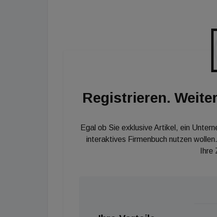
zukünftigen Wohnungs- und Büromieter des 
in Berlin, London, Edinburgh und Manchester
Portfolios, insbesondere dieses spektakulär
Gegend", sagt Tom Walsh, CEO und Mitbegrün
mittlerweile über fast 6.000 Apartments in 
bald auch Portugal sowie weitere Standorte 
freuen uns daher sehr, die Niederlande in un
Registrieren. Weiter
Egal ob Sie exklusive Artikel, ein Unter
interaktives Firmenbuch nutzen wollen.
Ihre