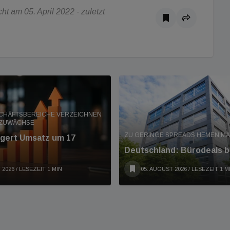
t am 05. April 2022 - zuletzt
SCHÄFTSBEREICHE VERZEICHNEN
 ZUWÄCHSE
ZU GERINGE SPREADS HEMEN M
eigert Umsatz um 17
Deutschland: Bürodeals b
 2026
/ LESEZEIT 1 MIN
05. AUGUST 2026
/ LESEZEIT 1 M