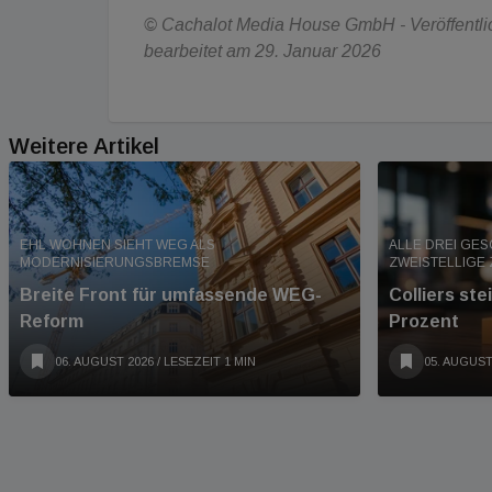
© Cachalot Media House GmbH - Veröffentlich
bearbeitet am 29. Januar 2026
Weitere Artikel
EHL WOHNEN SIEHT WEG ALS
ALLE DREI GE
MODERNISIERUNGSBREMSE
ZWEISTELLIGE
Breite Front für umfassende WEG-
Colliers st
Reform
Prozent
06. AUGUST 2026
/ LESEZEIT 1 MIN
05. AUGUST