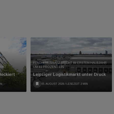
FLÄCHENUMSATZ BRICHT IM ERSTEN HALBJAHR
ARKT
UM 61 PROZENT EIN
lockiert
Leipziger Logistikmarkt unter Druck
IN
05. AUGUST 2026
/ LESEZEIT 2 MIN