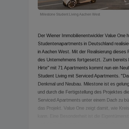
Milestone Student Living Aachen West
Der Wiener Immobilienentwickler Value One ha
Studentenapartments in Deutschland realisie
in Aachen West. Mit der Realisierung dieses P
des Unternehmens fortgesetzt. Zum bereits
Hirte" mit 71 Apartments kommt nun ein Neu
Student Living mit Serviced Apartments. "Da
Denkmal und Neubau. Milestone ist es gelung
und durch die Fertigstellung des Projektes di
Serviced Apartments unter einem Dach zu bü
das Projekt. Value One zeigt damit, wie Kreis
kann. Eine Besonderheit ist die Eigentümerst
und die Eigentümer können wählen, ob sie am