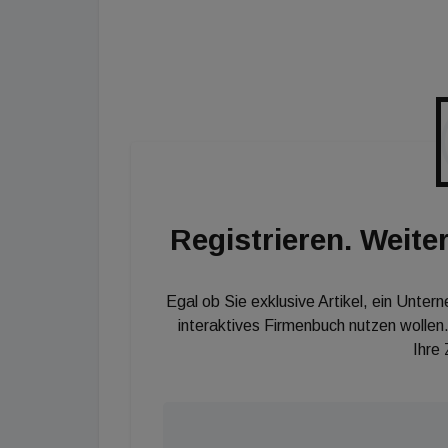
Milestone vermieten lassen möchten. "Diese 
Art für KäuferInnen sich an einem Projekt zu
Immobilie zu haben. Wir realisieren hochwer
Serviceangebot für EigentümerInnen und Mie
Registrieren. Weiter
Egal ob Sie exklusive Artikel, ein Unter
interaktives Firmenbuch nutzen wollen.
Ihre