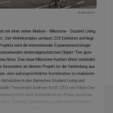
© Milestone
t mit einer seiner Marken - Milestone - Student Living
rt. Der Wohnkomplex umfasst 219 Einheiten und liegt
rojekts wird die internationale Expansionsstrategie
 bestehenden denkmalgeschützten Objekt "Der gute
bau hinzu. Das neue Milestone Aachen West verbindet
s Besondere an diesem Projekt ist die Verbindung aus
en, eine außergewöhnliche Kombination zu realisieren
e Aktivitäten in den Bereichen Student Living und
ndeln." beschreibt Andreas Köttl, CEO von Value One
laufwirtschaft einer Immobilie in der Praxis aussehen
ruktur. Denn die Apartments wurden einzeln verkauft
 Mieterpool teilnehmen und die Apartments durch