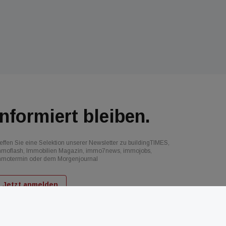
Informiert bleiben.
effen Sie eine Selektion unserer Newsletter zu buildingTIMES,
mmoflash, Immobilien Magazin, immo7news, immojobs,
mmotermin oder dem Morgenjournal
Jetzt anmelden