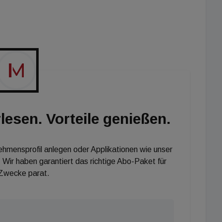
innovative Form der Verwertung bietet eine attraktive
 beteiligen, ohne große Aufwände bei der Betreuung der
tige Projekte und MILESTONE bietet ein breites
ter," so Andreas Köttl, CEO von Value One.
lesen. Vorteile genießen.
nehmensprofil anlegen oder Applikationen wie unser
 Wir haben garantiert das richtige Abo-Paket für
 Zwecke parat.